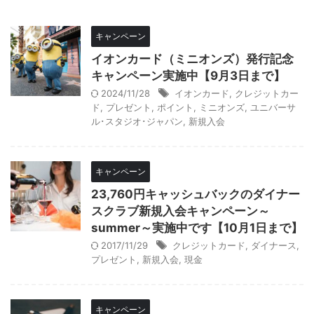
キャンペーン
イオンカード（ミニオンズ）発行記念
キャンペーン実施中【9月3日まで】
2024/11/28
イオンカード
,
クレジットカー
ド
,
プレゼント
,
ポイント
,
ミニオンズ
,
ユニバーサ
ル･スタジオ･ジャパン
,
新規入会
キャンペーン
23,760円キャッシュバックのダイナー
スクラブ新規入会キャンペーン～
summer～実施中です【10月1日まで】
2017/11/29
クレジットカード
,
ダイナース
,
プレゼント
,
新規入会
,
現金
キャンペーン