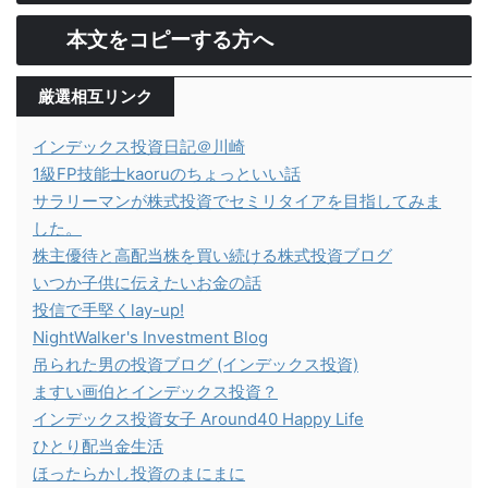
本文をコピーする方へ
厳選相互リンク
インデックス投資日記＠川崎
1級FP技能士kaoruのちょっといい話
サラリーマンが株式投資でセミリタイアを目指してみま
した。
株主優待と高配当株を買い続ける株式投資ブログ
いつか子供に伝えたいお金の話
投信で手堅くlay-up!
NightWalker's Investment Blog
吊られた男の投資ブログ (インデックス投資)
ますい画伯とインデックス投資？
インデックス投資女子 Around40 Happy Life
ひとり配当金生活
ほったらかし投資のまにまに