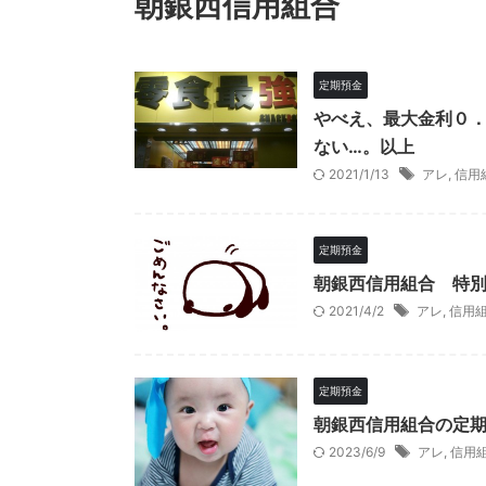
朝銀西信用組合
定期預金
やべえ、最大金利０
ない…。以上
2021/1/13
アレ
,
信用
定期預金
朝銀西信用組合 特
2021/4/2
アレ
,
信用
定期預金
朝銀西信用組合の定期
2023/6/9
アレ
,
信用