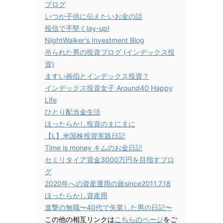
ブログ
いつか子供に伝えたいお金の話
投信で手堅くlay-up!
NightWalker's Investment Blog
吊られた男の投資ブログ (インデックス投
資)
ますい画伯とインデックス投資？
インデックス投資女子 Around40 Happy
Life
ひとり配当金生活
ほったらかし投資のまにまに
【L】米国株投資実践日記
Time is money キムのお金日記
セミリタイア資金3000万円を目指すブロ
グ
2020年への資産運用の旅since2011.7.18
ほったらかし資産用
進撃の無職〜40代で失業した男の日記〜
この他の相互リンクは
こちらのページ
をご