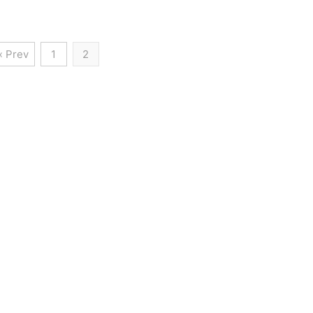
« Prev
1
2