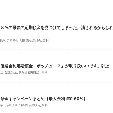
．８％の最強の定期預金を見つけてしまった。消されるかもし
組合
,
定期預金
,
朝銀西信用組合
,
高利
別優遇金利定期預金「ポッチュニ２」が取り扱い中です。以上
組合
,
定期預金
,
朝銀西信用組合
,
高利
預金キャンペーンまとめ【最大金利 年0.60％】
組合
,
定期預金
,
朝銀西信用組合
,
高利