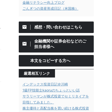
金融リテラシー向上ブログ
ごんぎつの資産形成日記（米国株）
感想・問い合わせはこちら
れ
金融機関や証券会社などのご
担当者様へ
本文をコピーする方へ
厳選相互リンク
インデックス投資日記＠川崎
1級FP技能士kaoruのちょっといい話
サラリーマンが株式投資でセミリタイアを
目指してみました。
株主優待と高配当株を買い続ける株式投資