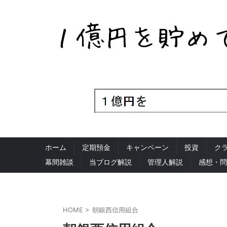
ホーム
定期預金
キャンペーン
投資
ク
幕間雑談
当ブログ解説
管理人解説
感想・問
HOME
>
朝銀西信用組合