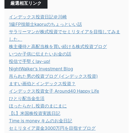
厳選相互リンク
インデックス投資日記＠川崎
1級FP技能士kaoruのちょっといい話
サラリーマンが株式投資でセミリタイアを目指してみま
した。
株主優待と高配当株を買い続ける株式投資ブログ
いつか子供に伝えたいお金の話
投信で手堅くlay-up!
NightWalker's Investment Blog
吊られた男の投資ブログ (インデックス投資)
ますい画伯とインデックス投資？
インデックス投資女子 Around40 Happy Life
ひとり配当金生活
ほったらかし投資のまにまに
【L】米国株投資実践日記
Time is money キムのお金日記
セミリタイア資金3000万円を目指すブログ