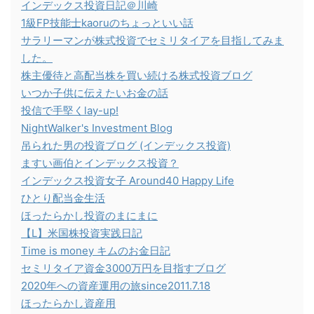
インデックス投資日記＠川崎
1級FP技能士kaoruのちょっといい話
サラリーマンが株式投資でセミリタイアを目指してみま
した。
株主優待と高配当株を買い続ける株式投資ブログ
いつか子供に伝えたいお金の話
投信で手堅くlay-up!
NightWalker's Investment Blog
吊られた男の投資ブログ (インデックス投資)
ますい画伯とインデックス投資？
インデックス投資女子 Around40 Happy Life
ひとり配当金生活
ほったらかし投資のまにまに
【L】米国株投資実践日記
Time is money キムのお金日記
セミリタイア資金3000万円を目指すブログ
2020年への資産運用の旅since2011.7.18
ほったらかし資産用