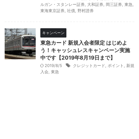
ルガン・スタンレー証券
,
大和証券
,
岡三証券
,
東急
,
東海東京証券
,
社債
,
野村證券
キャンペーン
東急カード 新規入会者限定 はじめよ
う！キャッシュレスキャンペーン実施
中です【2019年8月19日まで】
2019/8/5
クレジットカード
,
ポイント
,
新規
入会
,
東急