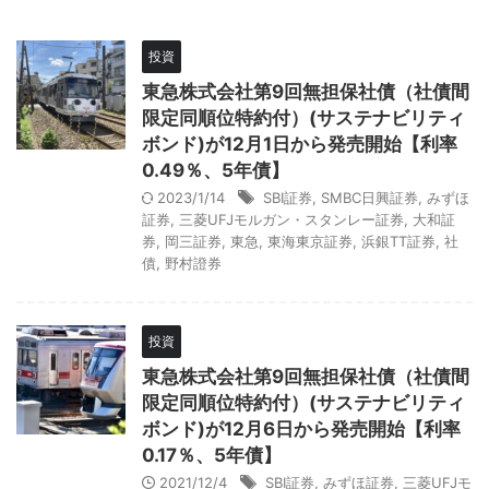
投資
東急株式会社第9回無担保社債（社債間
限定同順位特約付）(サステナビリティ
ボンド)が12月1日から発売開始【利率
0.49％、5年債】
2023/1/14
SBI証券
,
SMBC日興証券
,
みずほ
証券
,
三菱UFJモルガン・スタンレー証券
,
大和証
券
,
岡三証券
,
東急
,
東海東京証券
,
浜銀TT証券
,
社
債
,
野村證券
投資
東急株式会社第9回無担保社債（社債間
限定同順位特約付）(サステナビリティ
ボンド)が12月6日から発売開始【利率
0.17％、5年債】
2021/12/4
SBI証券
,
みずほ証券
,
三菱UFJモ