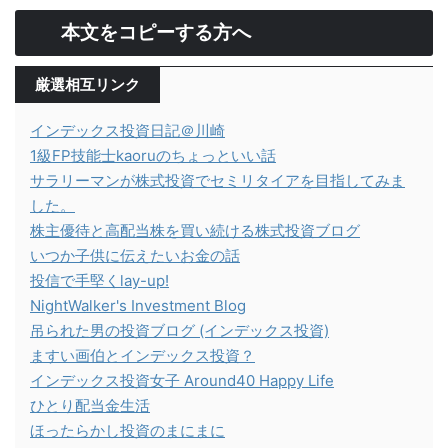
本文をコピーする方へ
厳選相互リンク
インデックス投資日記＠川崎
1級FP技能士kaoruのちょっといい話
サラリーマンが株式投資でセミリタイアを目指してみま
した。
株主優待と高配当株を買い続ける株式投資ブログ
いつか子供に伝えたいお金の話
投信で手堅くlay-up!
NightWalker's Investment Blog
吊られた男の投資ブログ (インデックス投資)
ますい画伯とインデックス投資？
インデックス投資女子 Around40 Happy Life
ひとり配当金生活
ほったらかし投資のまにまに