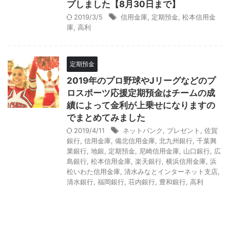
プしました【8月30日まで】
2019/3/5
信用金庫
,
定期預金
,
松本信用金
庫
,
高利
定期預金
2019年のプロ野球やJリーグなどのプ
ロスポーツ応援定期預金はチームの成
績によって金利が上乗せになりますの
でまとめてみました
2019/4/11
ネットバンク
,
プレゼント
,
佐賀
銀行
,
信用金庫
,
備北信用金庫
,
北九州銀行
,
千葉興
業銀行
,
地銀
,
定期預金
,
尼崎信用金庫
,
山口銀行
,
広
島銀行
,
松本信用金庫
,
楽天銀行
,
横浜信用金庫
,
浜
松いわた信用金庫
,
清水みなとインターネット支店
,
清水銀行
,
福岡銀行
,
荘内銀行
,
豊和銀行
,
高利