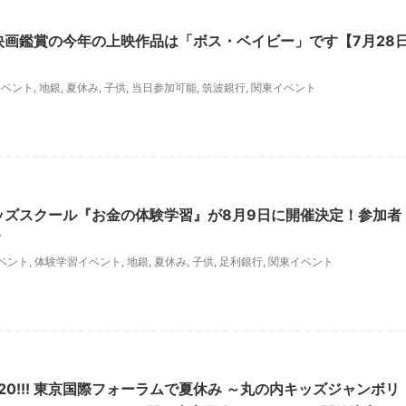
映画鑑賞の今年の上映作品は「ボス・ベイビー」です【7月28
イベント
,
地銀
,
夏休み
,
子供
,
当日参加可能
,
筑波銀行
,
関東イベント
ッズスクール『お金の体験学習』が8月9日に開催決定！参加者
す
ベント
,
体験学習イベント
,
地銀
,
夏休み
,
子供
,
足利銀行
,
関東イベント
2020!!! 東京国際フォーラムで夏休み ～丸の内キッズジャンボリ