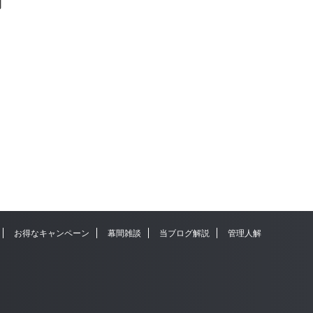
開
お得なキャンペーン
幕間雑談
当ブログ解説
管理人解