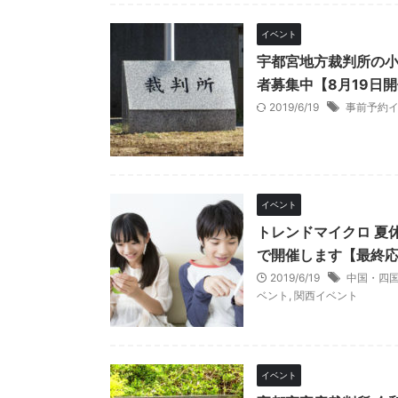
イベント
宇都宮地方裁判所の
者募集中【8月19日
2019/6/19
事前予約
イベント
トレンドマイクロ 夏
で開催します【最終応
2019/6/19
中国・四
ベント
,
関西イベント
イベント