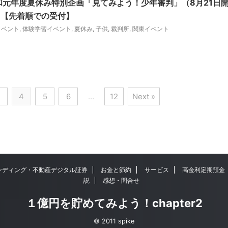
和元年度夏休み特別企画「見てみよう！少年審判」（8月21日
！【先着順での受付】
イベント
,
体験学習イベント
,
夏休み
,
子供
,
裁判所
,
関東イベント
3
4
5
6
…
12
Next »
ンディング・不動産デジタル証券
お金と節約
サービス
高金利定期預金
説
感想・問合せ
１億円を貯めてみよう！chapter2
© 2011 spike