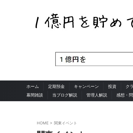
ホーム
定期預金
キャンペーン
投資
ク
幕間雑談
当ブログ解説
管理人解説
感想・問
HOME
>
関東イベント