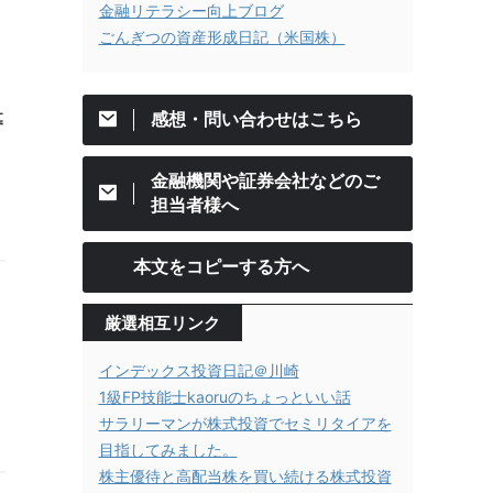
金融リテラシー向上ブログ
ごんぎつの資産形成日記（米国株）
感想・問い合わせはこちら
募
金融機関や証券会社などのご
担当者様へ
本文をコピーする方へ
厳選相互リンク
インデックス投資日記＠川崎
1級FP技能士kaoruのちょっといい話
サラリーマンが株式投資でセミリタイアを
目指してみました。
株主優待と高配当株を買い続ける株式投資