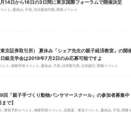
8月14日から16日の3日間に東京国際フォーラムで開催決定
イベント
,
夏休み
,
子供
,
当日参加可能
,
関東イベント
東京証券取引所） 夏休み「シェア先生の親子経済教室」の開
日銀見学会は2019年7月2日のみ応募可能ですよ
ベント
,
体験学習イベント
,
夏休み
,
子供
,
日本取引所
,
日本銀行
,
関東イベント
39回「親子手づくり動物パンサマースクール」の参加者募集中
日まで】
ト
,
事前予約イベント
,
体験学習イベント
,
北海道・東北イベント
,
夏休み
,
子供
,
関東