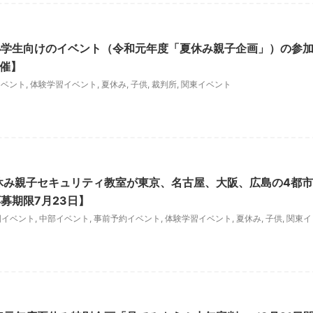
小学生向けのイベント（令和元年度「夏休み親子企画」）の参
開催】
イベント
,
体験学習イベント
,
夏休み
,
子供
,
裁判所
,
関東イベント
休み親子セキュリティ教室が東京、名古屋、大阪、広島の4都市
募期限7月23日】
国イベント
,
中部イベント
,
事前予約イベント
,
体験学習イベント
,
夏休み
,
子供
,
関東イ