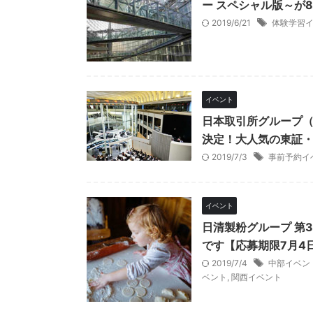
ー スペシャル版～が
2019/6/21
体験学習
イベント
日本取引所グループ（
決定！大人気の東証・
2019/7/3
事前予約イ
イベント
日清製粉グループ 第
です【応募期限7月4
2019/7/4
中部イベン
ベント
,
関西イベント