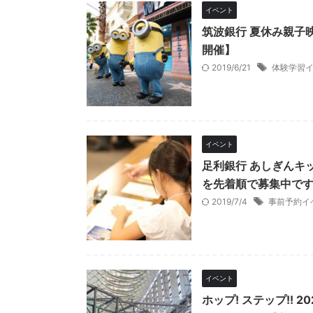
イベント
筑波銀行 夏休み親子
開催】
2019/6/21
体験学習
イベント
足利銀行 あしぎんキ
を先着順で募集中で
2019/7/4
事前予約イ
イベント
ホップ! ステップ!! 