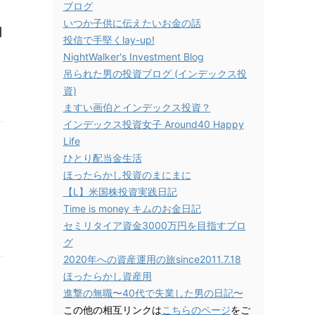
ブログ
いつか子供に伝えたいお金の話
日
投信で手堅くlay-up!
NightWalker's Investment Blog
吊られた男の投資ブログ (インデックス投
資)
ますい画伯とインデックス投資？
インデックス投資女子 Around40 Happy
Life
ひとり配当金生活
ほったらかし投資のまにまに
【L】米国株投資実践日記
Time is money キムのお金日記
セミリタイア資金3000万円を目指すブロ
グ
2020年への資産運用の旅since2011.7.18
ほったらかし資産用
進撃の無職〜40代で失業した男の日記〜
この他の相互リンクは
こちらのページ
をご