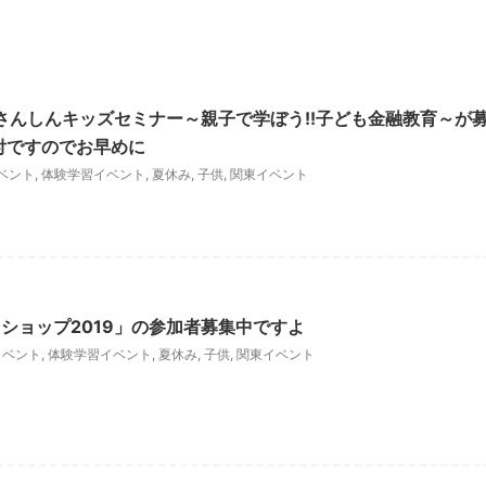
 さんしんキッズセミナー～親子で学ぼう!!子ども金融教育～が
付ですのでお早めに
ベント
,
体験学習イベント
,
夏休み
,
子供
,
関東イベント
ショップ2019」の参加者募集中ですよ
イベント
,
体験学習イベント
,
夏休み
,
子供
,
関東イベント