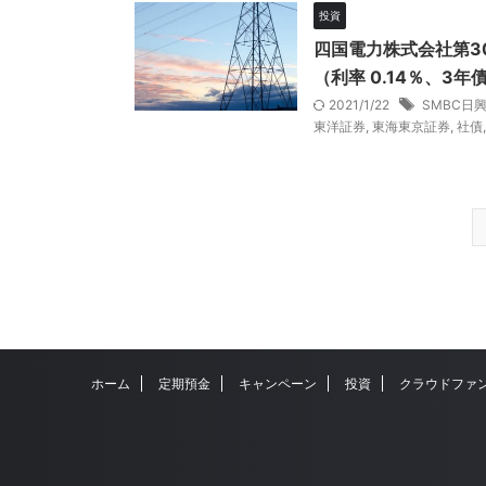
投資
四国電力株式会社第3
（利率 0.14％、3年
2021/1/22
SMBC日
東洋証券
,
東海東京証券
,
社債
ホーム
定期預金
キャンペーン
投資
クラウドファ