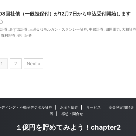
08回社債（一般担保付）が12月7日から申込受付開始します
債）
興証券
,
みずほ証券
,
三菱UFJモルガン・スタンレー証券
,
中銀証券
,
四国電力
,
大和証
,
野村證券
,
香川証券
1
2
Next »
ンディング・不動産デジタル証券
お金と節約
サービス
高金利定期預金
説
感想・問合せ
１億円を貯めてみよう！chapter2