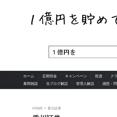
ホーム
定期預金
キャンペーン
投資
ク
幕間雑談
当ブログ解説
管理人解説
感想・問
HOME
>
香川証券