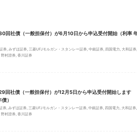
30回社債（一般担保付）が6月10日から申込受付開始（利率 
興証券
,
みずほ証券
,
三菱UFJモルガン・スタンレー証券
,
中銀証券
,
四国電力
,
大和証券
,
野村證券
,
香川証券
29回社債（一般担保付）が12月5日から申込受付開始します
年債）
証券
,
みずほ証券
,
三菱UFJモルガン・スタンレー証券
,
中銀証券
,
四国電力
,
大和証券
,
,
野村證券
,
香川証券