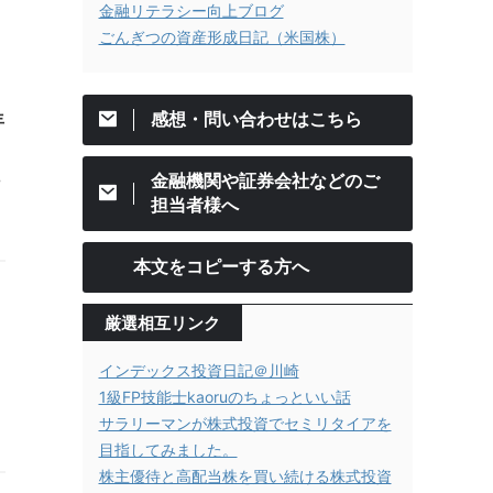
金融リテラシー向上ブログ
ごんぎつの資産形成日記（米国株）
感想・問い合わせはこちら
年
,
金融機関や証券会社などのご
担当者様へ
本文をコピーする方へ
厳選相互リンク
インデックス投資日記＠川崎
1級FP技能士kaoruのちょっといい話
サラリーマンが株式投資でセミリタイアを
目指してみました。
株主優待と高配当株を買い続ける株式投資