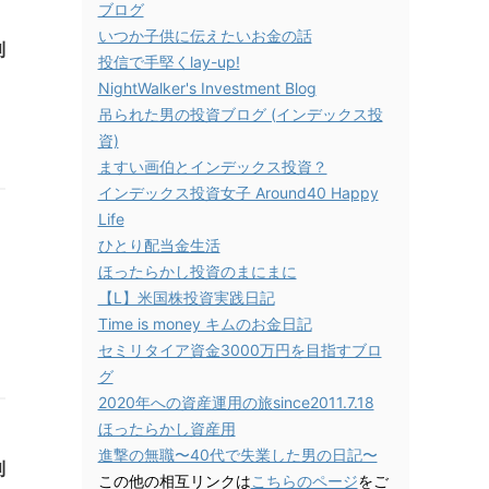
ブログ
いつか子供に伝えたいお金の話
利
投信で手堅くlay-up!
NightWalker's Investment Blog
吊られた男の投資ブログ (インデックス投
資)
ますい画伯とインデックス投資？
インデックス投資女子 Around40 Happy
Life
ひとり配当金生活
ほったらかし投資のまにまに
【L】米国株投資実践日記
Time is money キムのお金日記
セミリタイア資金3000万円を目指すブロ
グ
2020年への資産運用の旅since2011.7.18
ほったらかし資産用
進撃の無職〜40代で失業した男の日記〜
利
この他の相互リンクは
こちらのページ
をご