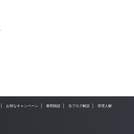
券
,
お得なキャンペーン
幕間雑談
当ブログ解説
管理人解