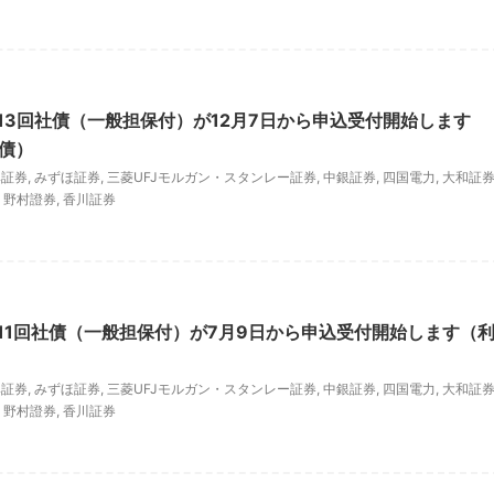
13回社債（一般担保付）が12月7日から申込受付開始します
年債）
興証券
,
みずほ証券
,
三菱UFJモルガン・スタンレー証券
,
中銀証券
,
四国電力
,
大和証
,
野村證券
,
香川証券
11回社債（一般担保付）が7月9日から申込受付開始します（
興証券
,
みずほ証券
,
三菱UFJモルガン・スタンレー証券
,
中銀証券
,
四国電力
,
大和証
,
野村證券
,
香川証券