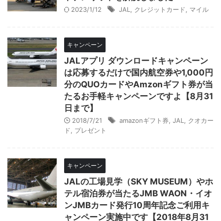
2023/1/12
JAL
,
クレジットカード
,
マイル
キャンペーン
JALアプリ ダウンロードキャンペーン
は応募するだけで国内航空券や1,000円
分のQUOカードやAmzonギフト券が当
たるお手軽キャンペーンですよ【8月31
日まで】
2018/7/21
amazonギフト券
,
JAL
,
クオカー
ド
,
プレゼント
キャンペーン
JALの工場見学（SKY MUSEUM）やホ
テル宿泊券が当たるJMB WAON・イオ
ンJMBカード発行10周年記念ご利用キ
ャンペーン実施中です【2018年8月31