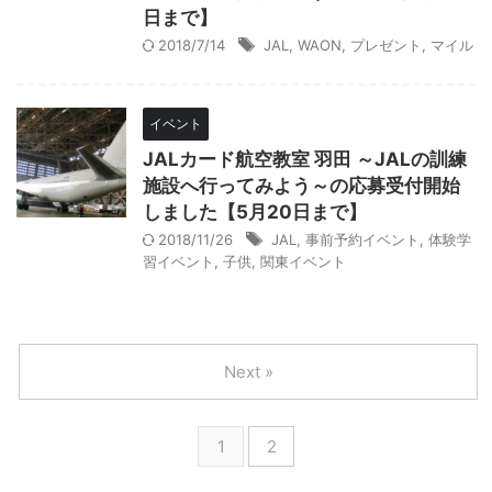
日まで】
2018/7/14
JAL
,
WAON
,
プレゼント
,
マイル
イベント
JALカード航空教室 羽田 ～JALの訓練
施設へ行ってみよう～の応募受付開始
しました【5月20日まで】
2018/11/26
JAL
,
事前予約イベント
,
体験学
習イベント
,
子供
,
関東イベント
Next »
1
2