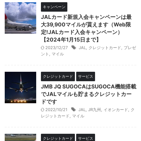
キャンペーン
JALカード新規入会キャンペーンは最
大39,900マイルが貰えます（Web限
定!JALカード入会キャンペーン）
【2024年1月15日まで】
2023/12/27
JAL
,
クレジットカード
,
プレゼ
ント
,
マイル
クレジットカード
サービス
JMB JQ SUGOCAはSUGOCA機能搭載
でJALマイルも貯まるクレジットカー
ドです
2022/10/21
JAL
,
JR九州
,
イオンカード
,
ク
レジットカード
,
マイル
クレジットカード
サービス