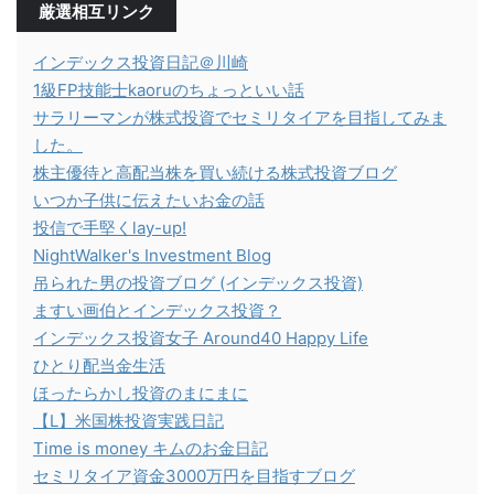
厳選相互リンク
インデックス投資日記＠川崎
1級FP技能士kaoruのちょっといい話
サラリーマンが株式投資でセミリタイアを目指してみま
した。
株主優待と高配当株を買い続ける株式投資ブログ
いつか子供に伝えたいお金の話
投信で手堅くlay-up!
NightWalker's Investment Blog
吊られた男の投資ブログ (インデックス投資)
ますい画伯とインデックス投資？
インデックス投資女子 Around40 Happy Life
ひとり配当金生活
ほったらかし投資のまにまに
【L】米国株投資実践日記
Time is money キムのお金日記
セミリタイア資金3000万円を目指すブログ