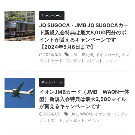
キャンペーン
JQ SUGOCA・JMB JQ SUGOCAカー
ド新規入会特典は最大8,000円分のポ
イントが貰えるキャンペーンです
【2024年5月6日まで】
2024/3/8
JAL
,
JR九州
,
イオンカード
,
クレ
ジットカード
,
プレゼント
,
ポイント
,
マイル
キャンペーン
イオンJMBカード（JMB WAON一体
型）新規入会特典は最大2,500マイル
が貰えるキャンペーンです
2024/1/9
JAL
,
WAON
,
イオンカード
,
クレ
ジットカード
,
プレゼント
,
マイル