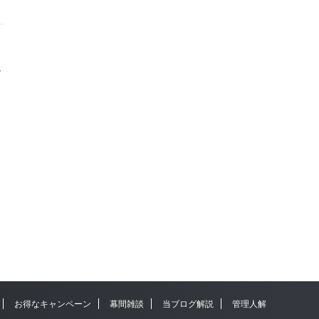
ト
お得なキャンペーン
幕間雑談
当ブログ解説
管理人解