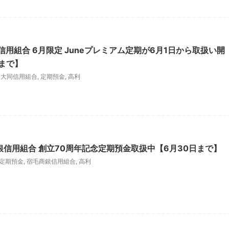
信用組合 6月限定 Juneプレミアム定期が6月1日から取扱い開
日まで】
,
大同信用組合
,
定期預金
,
高利
銀信用組合 創立70周年記念定期預金取扱中【6月30日まで】
定期預金
,
宿毛商銀信用組合
,
高利