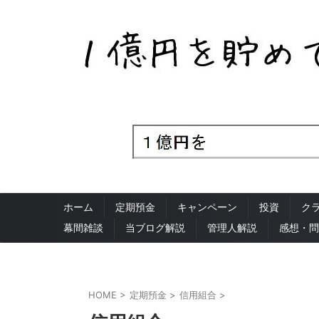
ホーム
定期預金
キャンペーン
投資
ク
幕間雑談
当ブログ解説
管理人解説
感想・問
HOME
>
定期預金
>
信用組合
>