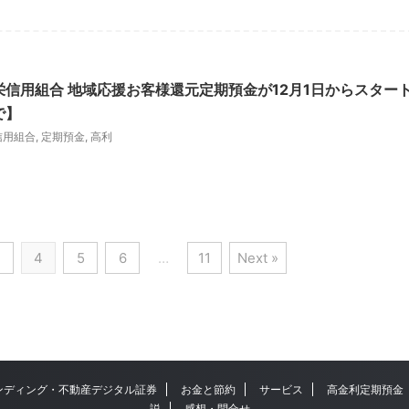
協栄信用組合 地域応援お客様還元定期預金が12月1日からスター
で】
信用組合
,
定期預金
,
高利
3
4
5
6
…
11
Next »
ンディング・不動産デジタル証券
お金と節約
サービス
高金利定期預金
説
感想・問合せ