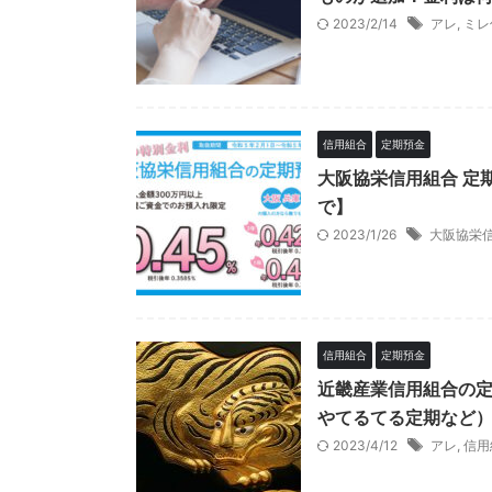
2023/2/14
アレ
,
ミレ
信用組合
定期預金
大阪協栄信用組合 定期
で】
2023/1/26
大阪協栄
信用組合
定期預金
近畿産業信用組合の
やてるてる定期など
2023/4/12
アレ
,
信用