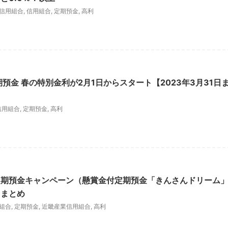
信用組合
,
信用組合
,
定期預金
,
高利
預金 春の特別金利が2月1日からスタート【2023年3月31日
信用組合
,
定期預金
,
高利
定期預金キャンペーン（懸賞金付定期預金「きんさんドリーム
）まとめ
組合
,
定期預金
,
近畿産業信用組合
,
高利