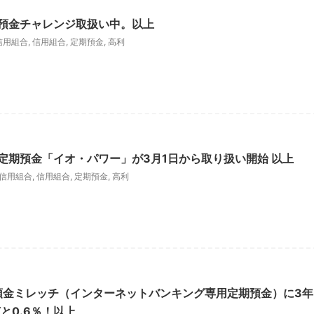
期預金チャレンジ取扱い中。以上
信用組合
,
信用組合
,
定期預金
,
高利
定定期預金「イオ・パワー」が3月1日から取り扱い開始 以上
信用組合
,
信用組合
,
定期預金
,
高利
期預金ミレッチ（インターネットバンキング専用定期預金）に3年
と0.6％！以上