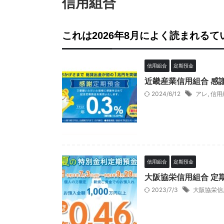
信用組合
これは2026年8月によく読まれる
信用組合
定期預金
近畿産業信用組合 感
2024/6/12
アレ
,
信用
信用組合
定期預金
大阪協栄信用組合 定期
2023/7/3
大阪協栄信