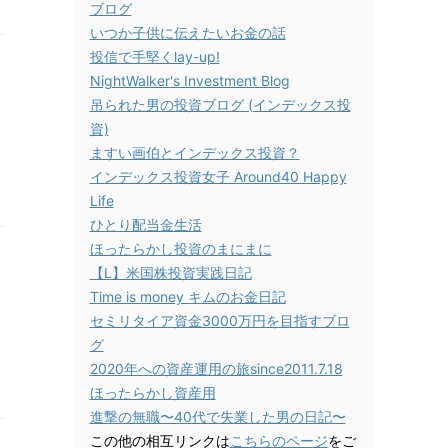
ブログ
いつか子供に伝えたいお金の話
投信で手堅くlay-up!
NightWalker's Investment Blog
吊られた男の投資ブログ (インデックス投
資)
ますい画伯とインデックス投資？
インデックス投資女子 Around40 Happy
Life
ひとり配当金生活
ほったらかし投資のまにまに
【L】米国株投資実践日記
Time is money キムのお金日記
セミリタイア資金3000万円を目指すブロ
グ
2020年への資産運用の旅since2011.7.18
ほったらかし資産用
進撃の無職〜40代で失業した男の日記〜
この他の相互リンクは
こちらのページ
をご