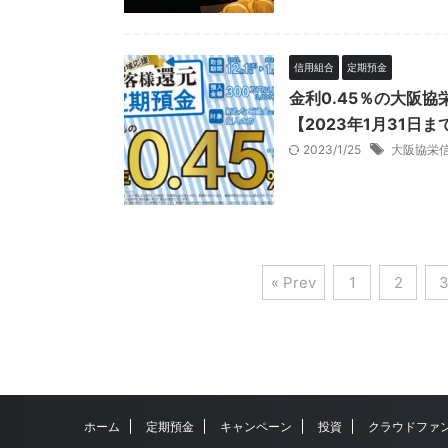
信用組合
定期預金
金利0.45％の大阪
【2023年1月31日ま
2023/1/25
大阪協栄
« Prev
1
2
ホーム
定期預金
キャンペーン
投資
クラウドファ