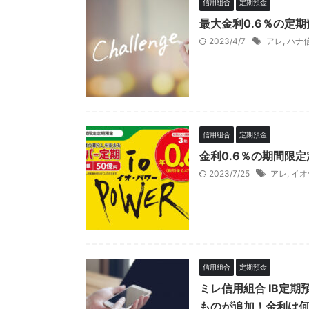
信用組合
定期預金
最大金利0.6％の定
2023/4/7
アレ
,
ハナ
信用組合
定期預金
金利0.6％の期間限
2023/7/25
アレ
,
イオ
信用組合
定期預金
ミレ信用組合 IB定
ものが追加！金利は何