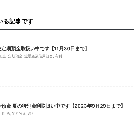
ている記事です
謝定期預金取扱い中です【11月30日まで】
組合
,
定期預金
,
近畿産業信用組合
,
高利
預金 夏の特別金利取扱い中です【2023年9月29日まで】
用組合
,
定期預金
,
高利