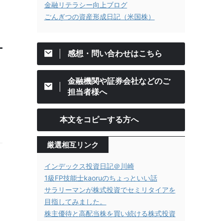
金融リテラシー向上ブログ
ごんぎつの資産形成日記（米国株）
感想・問い合わせはこちら
金融機関や証券会社などのご
担当者様へ
本文をコピーする方へ
厳選相互リンク
インデックス投資日記＠川崎
1級FP技能士kaoruのちょっといい話
サラリーマンが株式投資でセミリタイアを
目指してみました。
株主優待と高配当株を買い続ける株式投資