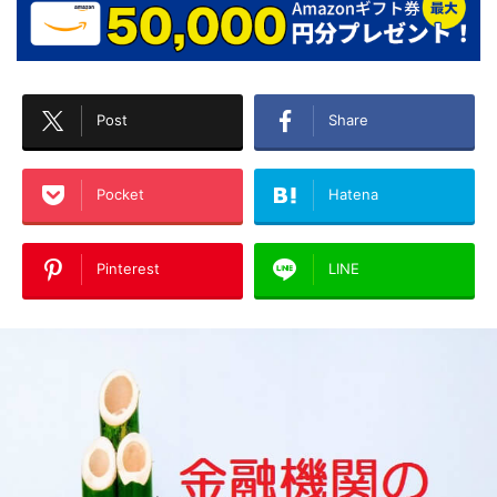
Post
Share
Pocket
Hatena
Pinterest
LINE