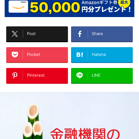
Post
Share
Pocket
Hatena
Pinterest
LINE