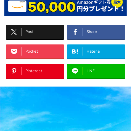
Post
Share
Pocket
Hatena
Pinterest
LINE