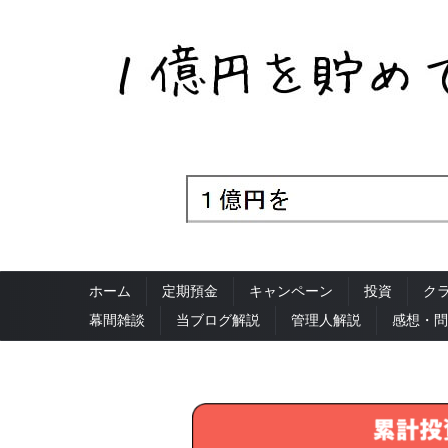
ホーム
定期預金
キャンペーン
投資
ク
幕間雑談
当ブログ解説
管理人解説
感想・問