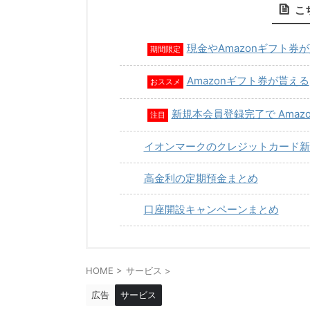
こ
現金やAmazonギフト券
期間限定
Amazonギフト券が貰える
おススメ
新規本会員登録完了で Amaz
注目
イオンマークのクレジットカード新
高金利の定期預金まとめ
口座開設キャンペーンまとめ
HOME
>
サービス
>
広告
サービス