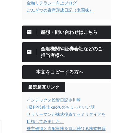
金融リテラシー向上ブログ
ごんぎつの資産形成日記（米国株）
感想・問い合わせはこちら
金融機関や証券会社などのご
担当者様へ
本文をコピーする方へ
厳選相互リンク
インデックス投資日記＠川崎
1級FP技能士kaoruのちょっといい話
サラリーマンが株式投資でセミリタイアを
目指してみました。
株主優待と高配当株を買い続ける株式投資