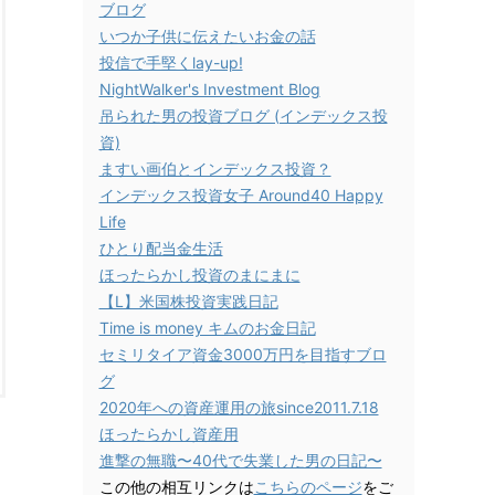
ブログ
いつか子供に伝えたいお金の話
投信で手堅くlay-up!
NightWalker's Investment Blog
吊られた男の投資ブログ (インデックス投
資)
ますい画伯とインデックス投資？
インデックス投資女子 Around40 Happy
Life
ひとり配当金生活
ほったらかし投資のまにまに
【L】米国株投資実践日記
Time is money キムのお金日記
セミリタイア資金3000万円を目指すブロ
グ
2020年への資産運用の旅since2011.7.18
ほったらかし資産用
進撃の無職〜40代で失業した男の日記〜
この他の相互リンクは
こちらのページ
をご