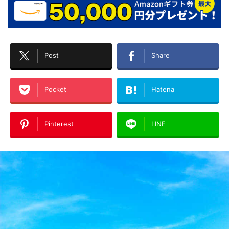
Post
Share
Pocket
Hatena
Pinterest
LINE