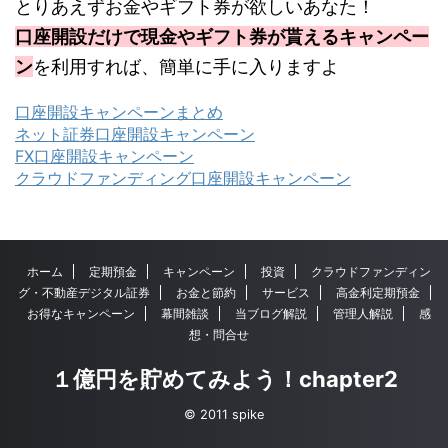
とりあえずお金やギフト券が欲しいあなた！
口座開設だけで現金やギフト券が貰えるキャンペー
ン
を利用すれば、簡単に手に入りますよ
口座開設キャンペーンまとめ
ネット証券口座開設キャンペーン
FX口座開設キャンペーン
クラウドファンディング口座開設キャンペーン
ホーム
定期預金
キャンペーン
投資
クラウドファンディン
グ・不動産デジタル証券
お金と節約
サービス
高金利定期預金
お得なキャンペーン
幕間雑談
当ブログ解説
管理人解説
感
想・問合せ
１億円を貯めてみよう！chapter2
© 2011 spike