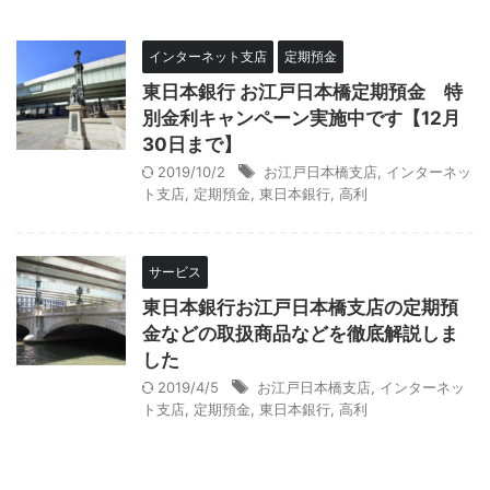
インターネット支店
定期預金
東日本銀行 お江戸日本橋定期預金 特
別金利キャンペーン実施中です【12月
30日まで】
2019/10/2
お江戸日本橋支店
,
インターネッ
ト支店
,
定期預金
,
東日本銀行
,
高利
サービス
東日本銀行お江戸日本橋支店の定期預
金などの取扱商品などを徹底解説しま
した
2019/4/5
お江戸日本橋支店
,
インターネッ
ト支店
,
定期預金
,
東日本銀行
,
高利