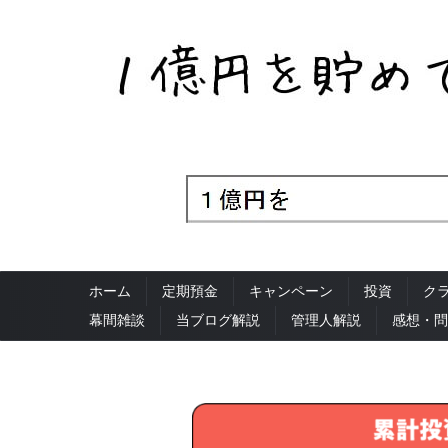
ホーム
定期預金
キャンペーン
投資
ク
幕間雑談
当ブログ解説
管理人解説
感想・問