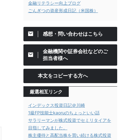
金融リテラシー向上ブログ
ごんぎつの資産形成日記（米国株）
感想・問い合わせはこちら
金融機関や証券会社などのご
担当者様へ
本文をコピーする方へ
厳選相互リンク
インデックス投資日記＠川崎
1級FP技能士kaoruのちょっといい話
サラリーマンが株式投資でセミリタイアを
目指してみました。
株主優待と高配当株を買い続ける株式投資