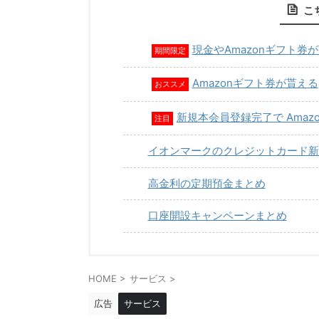
こ
現金やAmazonギフト券
期間限定
Amazonギフト券が貰える
おススメ
新規本会員登録完了で Amaz
注目
イオンマークのクレジットカード新
高金利の定期預金まとめ
口座開設キャンペーンまとめ
HOME
>
サービス
>
広告
サービス