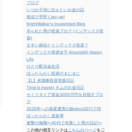
ブログ
いつか子供に伝えたいお金の話
投信で手堅くlay-up!
NightWalker's Investment Blog
吊られた男の投資ブログ (インデックス投
資)
ますい画伯とインデックス投資？
インデックス投資女子 Around40 Happy
Life
ひとり配当金生活
ほったらかし投資のまにまに
【L】米国株投資実践日記
Time is money キムのお金日記
セミリタイア資金3000万円を目指すブロ
グ
2020年への資産運用の旅since2011.7.18
ほったらかし資産用
進撃の無職〜40代で失業した男の日記〜
この他の相互リンクは
こちらのページ
をご