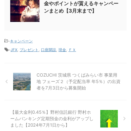
金やポイントが貰えるキャンペー
ンまとめ【3月末まで】
-
キャンペーン
-
JFX
,
プレゼント
,
口座開設
,
現金
,
ＦＸ
COZUCHI 茨城県 つくばみらい市 事業用
地 フェーズ２（予定配当率 年5％）の出資
者を7月3日から募集開始
【最大金利0.45％】野村信託銀行 野村ホ
ームバンキング定期預金の金利がアップし
ました【2024年7月1日から】