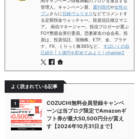
関キャンペーン情報満載のブログを運営する
管理人。キャンペーン屋、
週刊現代
や
女性セ
ブン
さらに
日経ヴェリタス
などでコメントす
る定期預金ウォッチャー。投資信託積立マニ
ア。 画伯マネージャー。投信ブロガーが選ぶ
FOY懇親会実行委員。恐妻家友の会会長。投
資は、投資信託、現物株、ETF、金、プラチ
ナ、FX、くりっく株365など。
すぱいくの自
己紹介 | １億円を貯めてみよう！chapter2
よく読まれている記事
COZUCHI無料会員登録キャンペ
1
ーンは当ブログ限定でAmazonギ
フト券が最大50,500円分が貰え
す【2024年10月31日まで】