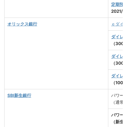
定期預
2021/
オリックス銀行
ｅダイ
ダイレ
（300
ダイレ
（300
ダイレ
（100
SBI新生銀行
パワー
（通常
パワー
（新生