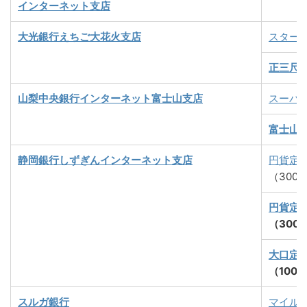
インターネット支店
大光銀行えちご大花火支店
スター
正三尺
山梨中央銀行インターネット富士山支店
スーパ
富士山
静岡銀行しずぎんインターネット支店
円貨定
（300
円貨定
（300
大口定
（100
スルガ銀行
マイル