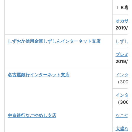
ＩＢ専
オカザ
2019/
しずおか信用金庫しずしんインターネット支店
しずし
プレミア
2019/
名古屋銀行
インターネット支店
インタ
（300
インタ
（300
中京銀行
なごやめし支店
なごや
大盛な