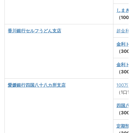
しまぎ
（100
香川銀行セルフうどん支店
超金利
金利ト
（300
金利ト
（300
愛媛銀行四国八十八カ所支店
100万
（1口1
四国八
（300
定期預金