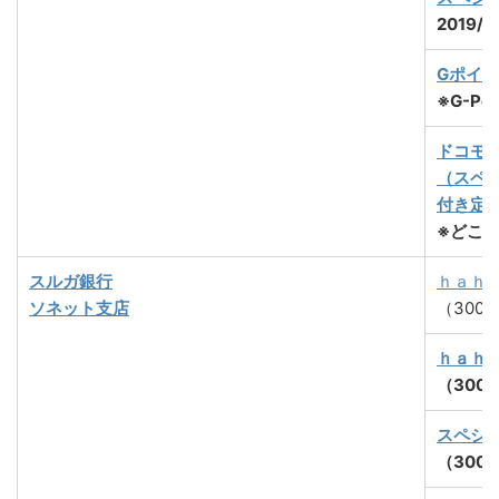
2019/
Gポイ
※G-Poin
ドコモ
（スペ
付き定
※どこ
スルガ銀行
ｈａｈ
ソネット支店
（300
ｈａｈ
（300
スペシ
（300