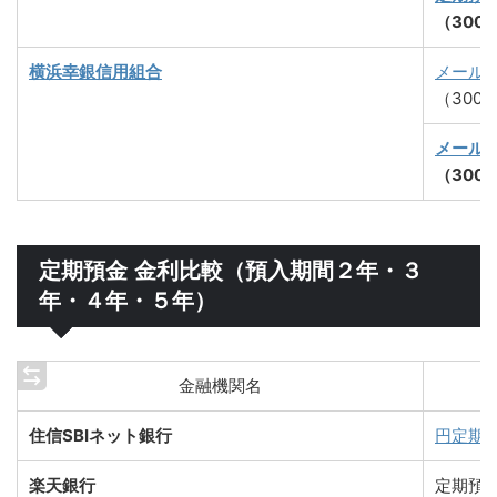
（300
横浜幸銀信用組合
メール
（300
メール
（300
定期預金 金利比較（預入期間２年・３
年・４年・５年）
金融機関名
住信SBIネット銀行
円定期
楽天銀行
定期預