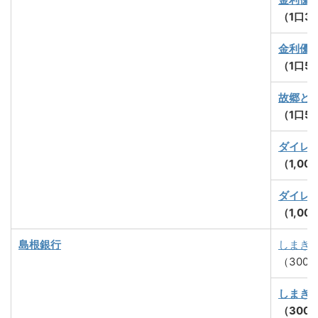
（1口3
金利優
（1口5
故郷と
（1口5
ダイレ
（1,0
ダイレ
（1,0
島根銀行
しまぎ
（300
しまぎ
（300