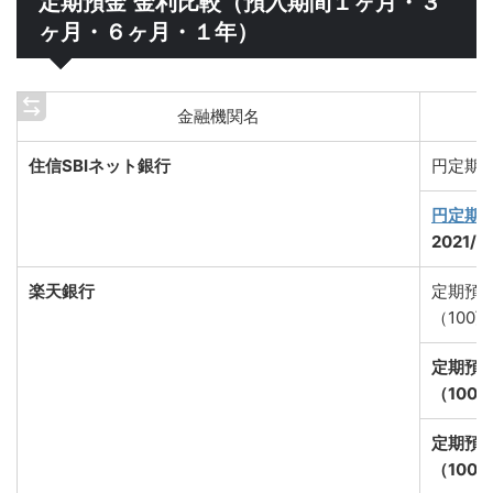
定期預金 金利比較（預入期間１ヶ月・３
ヶ月・６ヶ月・１年）
金融機関名
住信SBIネット銀行
円定期
円定期
2021/
楽天銀行
定期預
（100
定期預
（100
定期預
（100