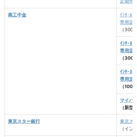
定期預
商工中金
ｲﾝﾀｰﾈｯﾄ
専用定
（300
ｲﾝﾀｰﾈｯﾄ
専用定
（300
ｲﾝﾀｰﾈｯﾄ
専用定
（100
マイハ
（新型
東京スター銀行
東京ス
（イン