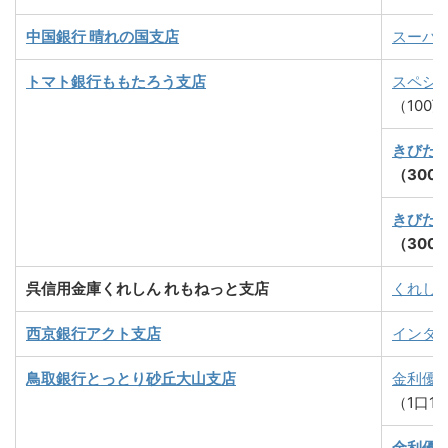
中国銀行 晴れの国支店
スーパ
トマト銀行ももたろう支店
スペシ
（100
きびだ
（300
きびだ
（300
呉信用金庫くれしん れもねっと支店
くれし
西京銀行アクト支店
インタ
鳥取銀行とっとり砂丘大山支店
金利優
（1口1
金利優