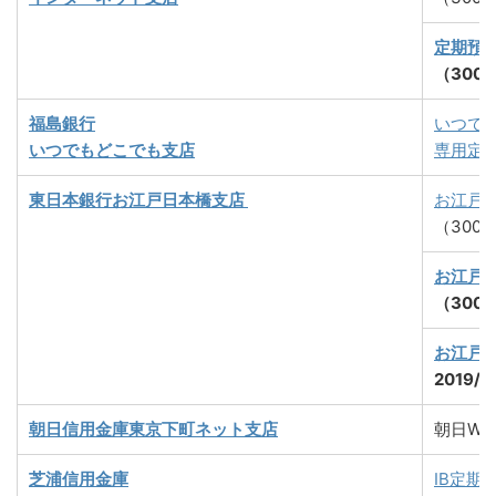
定期預
（300
福島銀行
いつで
いつでもどこでも支店
専用定
東日本銀行お江戸日本橋支店
お江戸
（300
お江戸
（300
お江戸
2019/
朝日信用金庫東京下町ネット支店
朝日W
芝浦信用金庫
IB定期