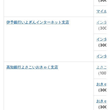
（300
マイル
伊予銀行いよぎんインターネット支店
インタ
（300
インタ
（300
インタ
高知銀行よさこいおきゃく支店
よさこ
（100
おきゃ
（300
おきゃ
（300