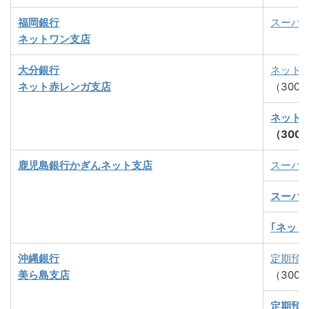
福岡銀行
スーパ
ネットワン支店
大分銀行
ネット
ネット赤レンガ支店
（300
ネット
（300
鹿児島銀行かぎんネット支店
スーパ
スーパー
｢ネッ
沖縄銀行
定期預
美ら島支店
（300
定期預