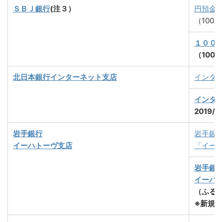
ＳＢＪ銀行
(注３）
円預金
（100
１００
（100
北日本銀行インターネット支店
インタ
インタ
2019/
岩手銀行
岩手銀
イーハトーヴ支店
「イー
岩手銀
イーハ
（ふる
※新規