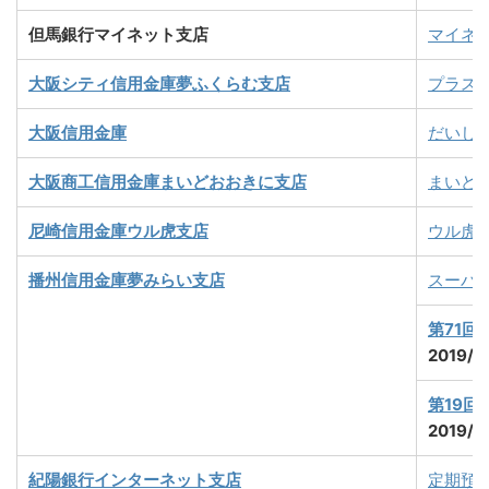
但馬銀行マイネット支店
マイネ
大阪シティ信用金庫夢ふくらむ支店
プラス
大阪信用金庫
だいし
大阪商工信用金庫まいどおおきに支店
まいど
尼崎信用金庫
ウル虎支店
ウル虎
播州信用金庫夢みらい支店
スーパ
第71回
2019/
第19
2019/
紀陽銀行
インターネット支店
定期預