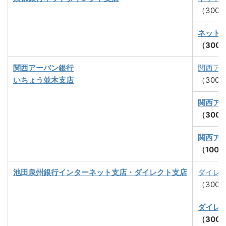
（300
ネット
（300
関西アーバン銀行
関西ア
いちょう並木支店
（300
関西ア
（300
関西ア
（100
池田泉州銀行インターネット支店・ダイレクト支店
ダイレ
（300
ダイレ
（300