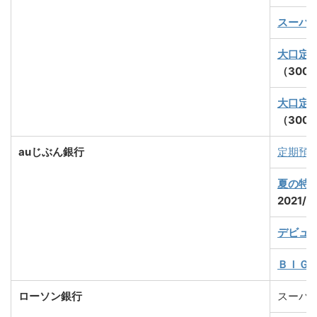
スーパー
大口定
（300
大口定
（300
auじぶん銀行
定期預
夏の特別
2021/
デビュ
ＢＩＧ
ローソン銀行
スーパ