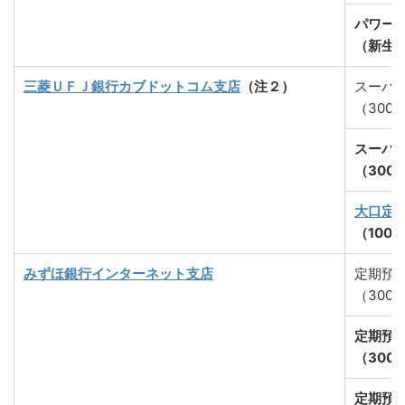
パワー
（新生
三菱ＵＦＪ銀行カブドットコム支店
（注２）
スーパ
（300
スーパ
（300
大口定
（100
みずほ銀行インターネット支店
定期預
（300
定期預
（300
定期預