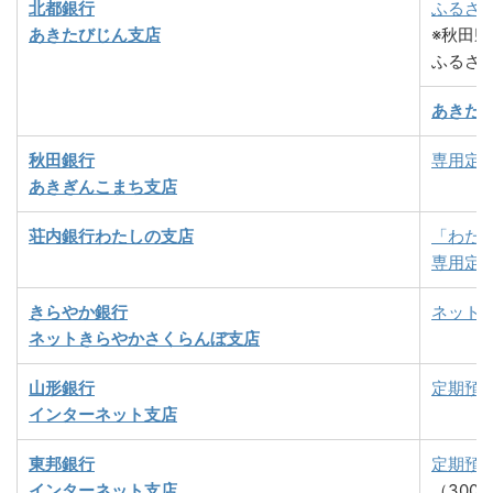
北都銀行
ふるさ
あきたびじん支店
※秋田
ふるさ
あきた
秋田銀行
専用定
あきぎんこまち支店
荘内銀行わたしの支店
「わた
専用定
きらやか銀行
ネット
ネットきらやかさくらんぼ支店
山形銀行
定期預
インターネット支店
東邦銀行
定期預
インターネット支店
（300