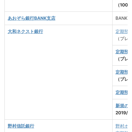
（100
あおぞら銀行BANK支店
BANK 
大和ネクスト銀行
定期預
（プレ
定期預
（プレ
定期預
（プレ
定期預
新規の
2019/
野村信託銀行
野村ホ