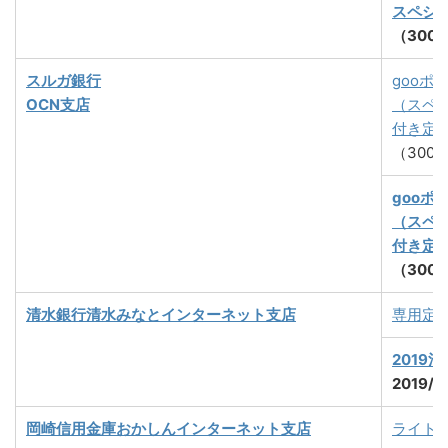
スペシ
（300
スルガ銀行
gooポ
OCN支店
（スペ
付き定
（300
gooポ
（スペ
付き定
（300
清水銀行清水みなとインターネット支店
専用定期
2019
2019/
岡崎信用金庫
おかしんインターネット支店
ライト