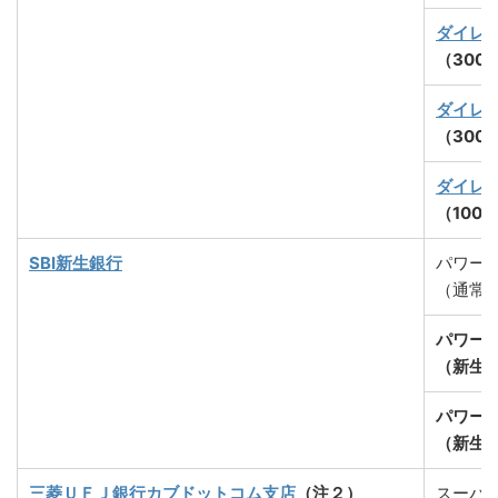
ダイレ
（300
ダイレ
（300
ダイレ
（100
SBI新生銀行
パワー
（通常
パワー
（新生
パワー
（新生
三菱ＵＦＪ銀行カブドットコム支店
（注２）
スーパ