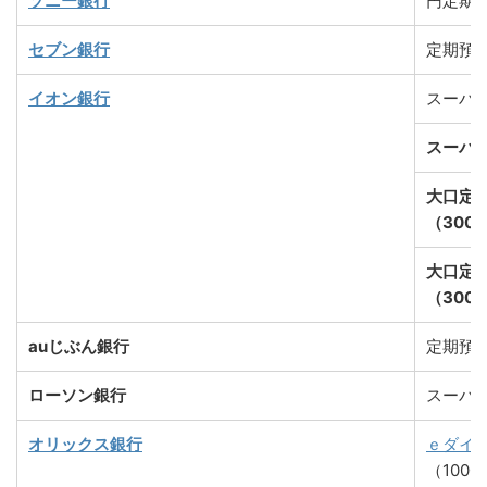
ソニー銀行
円定期
セブン銀行
定期預
イオン銀行
スーパ
スーパー
大口定
（300
大口定
（300
auじぶん銀行
定期預
ローソン銀行
スーパ
オリックス銀行
ｅダイ
（100