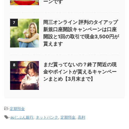
ーンです
岡三オンライン 評判のタイアップ
7
新規口座開設キャンペーンは口座
開設と1回の取引で現金3,500円が
貰えます
まだ貰ってないの？終了間近の現
8
金やポイントが貰えるキャンペー
ンまとめ【3月末まで】
-
定期預金
-
auじぶん銀行
,
ネットバンク
,
定期預金
,
高利