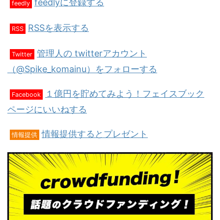
feedlyに登録する
feedly
RSSを表示する
RSS
管理人の twitterアカウント
Twitter
（@Spike_komainu）をフォローする
１億円を貯めてみよう！フェイスブック
Facebook
ページにいいねする
情報提供するとプレゼント
情報提供