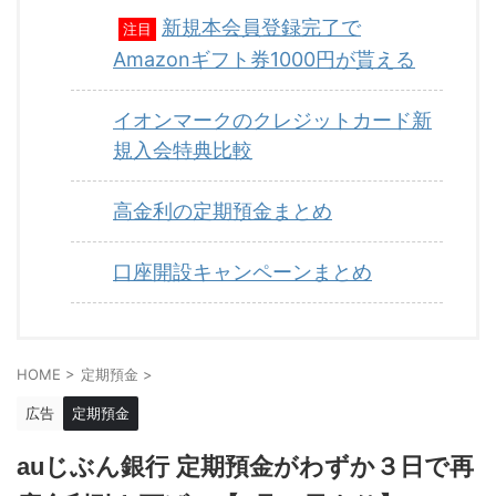
新規本会員登録完了で
注目
Amazonギフト券1000円が貰える
イオンマークのクレジットカード新
規入会特典比較
高金利の定期預金まとめ
口座開設キャンペーンまとめ
HOME
>
定期預金
>
広告
定期預金
auじぶん銀行 定期預金がわずか３日で再