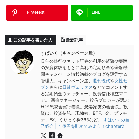
Pinterest
LINE
この記事を書いた人
最新記事
すぱいく（キャンペーン屋）
長年の銀行やネット証券の利用の経験や実際
の投資体験をもとに高利の定期預金や金融機
関キャンペーン情報満載のブログを運営する
管理人。キャンペーン屋、
週刊現代
や
女性セ
ブン
さらに
日経ヴェリタス
などでコメントす
る定期預金ウォッチャー。投資信託積立マニ
ア。 画伯マネージャー。投信ブロガーが選ぶ
FOY懇親会実行委員。恐妻家友の会会長。投
資は、投資信託、現物株、ETF、金、プラチ
ナ、FX、くりっく株365など。
すぱいくの自
己紹介 | １億円を貯めてみよう！chapter2