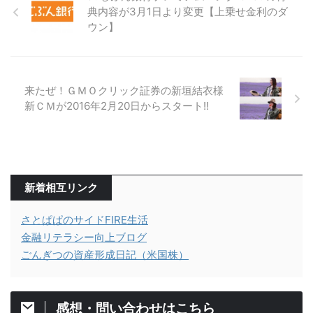
典内容が3月1日より変更【上乗せ金利のダ
ウン】
来たぜ！ＧＭＯクリック証券の新垣結衣様
新ＣＭが2016年2月20日からスタート!!
新着相互リンク
さとぱぱのサイドFIRE生活
金融リテラシー向上ブログ
ごんぎつの資産形成日記（米国株）
感想・問い合わせはこちら