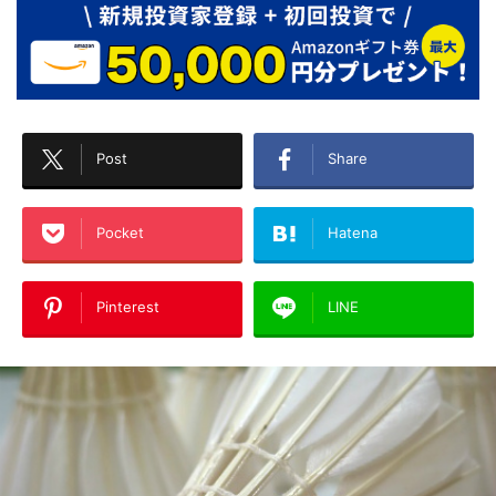
Post
Share
Pocket
Hatena
Pinterest
LINE