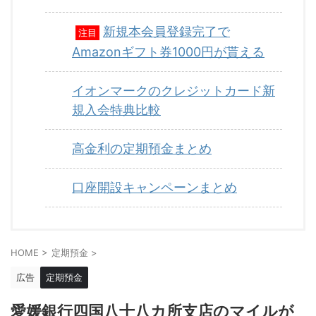
新規本会員登録完了で
注目
Amazonギフト券1000円が貰える
イオンマークのクレジットカード新
規入会特典比較
高金利の定期預金まとめ
口座開設キャンペーンまとめ
HOME
>
定期預金
>
広告
定期預金
愛媛銀行四国八十八カ所支店のマイルが