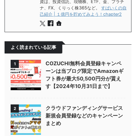
資は、投資信託、現物株、ETF、金、プラチ
ナ、FX、くりっく株365など。
すぱいくの自
己紹介 | １億円を貯めてみよう！chapter2
よく読まれている記事
COZUCHI無料会員登録キャンペ
1
ーンは当ブログ限定でAmazonギ
フト券が最大50,500円分が貰え
す【2024年10月31日まで】
クラウドファンディングサービス
2
新規会員登録などのキャンペーン
まとめ