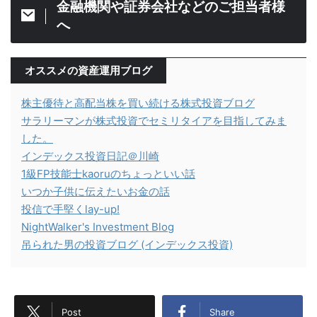
金融機関や証券会社などのご担当者様
へ
オススメの資産運用ブログ
株主優待と高配当株を買い続ける株式投資ブログ
サラリーマンが株式投資でセミリタイアを目指してみま
した。
インデックス投資日記＠川崎
1級FP技能士kaoruのちょっといい話
いつか子供に伝えたいお金の話
投信で手堅くlay-up!
NightWalker's Investment Blog
吊られた男の投資ブログ (インデックス投資)
Post
Share