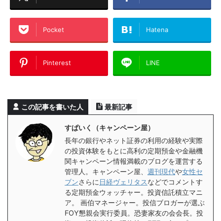
Pocket
Hatena
Pinterest
LINE
この記事を書いた人
最新記事
すぱいく（キャンペーン屋）
長年の銀行やネット証券の利用の経験や実際
の投資体験をもとに高利の定期預金や金融機
関キャンペーン情報満載のブログを運営する
管理人。キャンペーン屋、
週刊現代
や
女性セ
ブン
さらに
日経ヴェリタス
などでコメントす
る定期預金ウォッチャー。投資信託積立マニ
ア。 画伯マネージャー。投信ブロガーが選ぶ
FOY懇親会実行委員。恐妻家友の会会長。投