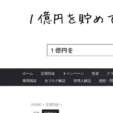
ホーム
定期預金
キャンペーン
投資
ク
幕間雑談
当ブログ解説
管理人解説
感想・問
HOME
>
定期預金
>