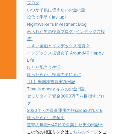
ブログ
いつか子供に伝えたいお金の話
投信で手堅くlay-up!
NightWalker's Investment Blog
吊られた男の投資ブログ (インデックス投
資)
ますい画伯とインデックス投資？
インデックス投資女子 Around40 Happy
Life
ひとり配当金生活
ほったらかし投資のまにまに
【L】米国株投資実践日記
Time is money キムのお金日記
セミリタイア資金3000万円を目指すブロ
グ
2020年への資産運用の旅since2011.7.18
ほったらかし資産用
進撃の無職〜40代で失業した男の日記〜
この他の相互リンクは
こちらのページ
をご