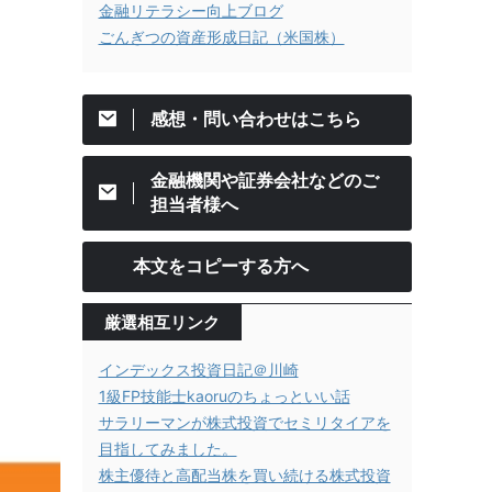
金融リテラシー向上ブログ
ごんぎつの資産形成日記（米国株）
感想・問い合わせはこちら
金融機関や証券会社などのご
担当者様へ
本文をコピーする方へ
厳選相互リンク
インデックス投資日記＠川崎
1級FP技能士kaoruのちょっといい話
サラリーマンが株式投資でセミリタイアを
目指してみました。
株主優待と高配当株を買い続ける株式投資