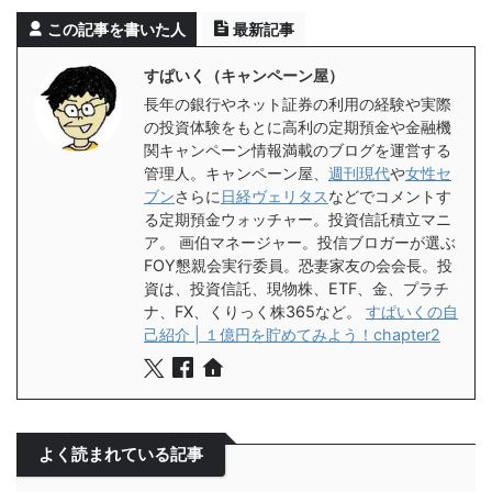
この記事を書いた人
最新記事
すぱいく（キャンペーン屋）
長年の銀行やネット証券の利用の経験や実際
の投資体験をもとに高利の定期預金や金融機
関キャンペーン情報満載のブログを運営する
管理人。キャンペーン屋、
週刊現代
や
女性セ
ブン
さらに
日経ヴェリタス
などでコメントす
る定期預金ウォッチャー。投資信託積立マニ
ア。 画伯マネージャー。投信ブロガーが選ぶ
FOY懇親会実行委員。恐妻家友の会会長。投
資は、投資信託、現物株、ETF、金、プラチ
ナ、FX、くりっく株365など。
すぱいくの自
己紹介 | １億円を貯めてみよう！chapter2
よく読まれている記事