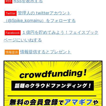
RSSを表示する
RSS
管理人の twitterアカウント
Twitter
（@Spike_komainu）をフォローする
１億円を貯めてみよう！フェイスブック
Facebook
ページにいいねする
情報提供するとプレゼント
情報提供