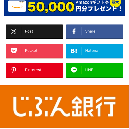
Post
Share
Pocket
Hatena
Pinterest
LINE