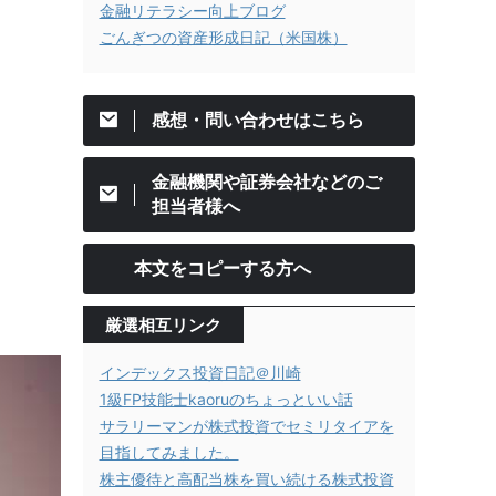
金融リテラシー向上ブログ
ごんぎつの資産形成日記（米国株）
感想・問い合わせはこちら
金融機関や証券会社などのご
担当者様へ
本文をコピーする方へ
厳選相互リンク
インデックス投資日記＠川崎
1級FP技能士kaoruのちょっといい話
サラリーマンが株式投資でセミリタイアを
目指してみました。
株主優待と高配当株を買い続ける株式投資