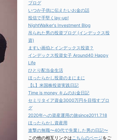
ブログ
いつか子供に伝えたいお金の話
投信で手堅くlay-up!
NightWalker's Investment Blog
吊られた男の投資ブログ (インデックス投
資)
ますい画伯とインデックス投資？
インデックス投資女子 Around40 Happy
Life
ひとり配当金生活
ほったらかし投資のまにまに
【L】米国株投資実践日記
Time is money キムのお金日記
セミリタイア資金3000万円を目指すブロ
グ
2020年への資産運用の旅since2011.7.18
ほったらかし資産用
進撃の無職〜40代で失業した男の日記〜
この他の相互リンクは
こちらのページ
をご