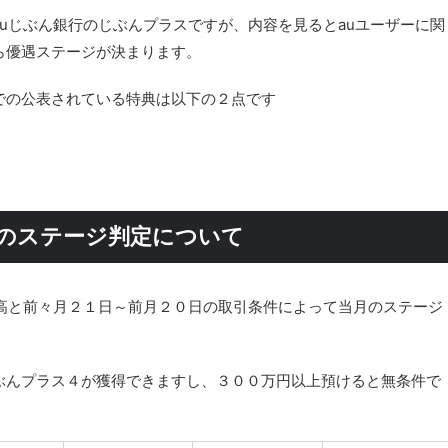
uじぶん銀行のじぶんプラスですが、内容を見るとauユーザーに関
ら優遇ステージが決まります。
での公表されている特典は以下の２点です
スのステージ判定について
高と前々月２１日～前月２０日の取引条件によって当月のステージ
ぶんプラス４が獲得できますし、３００万円以上預けると無条件で