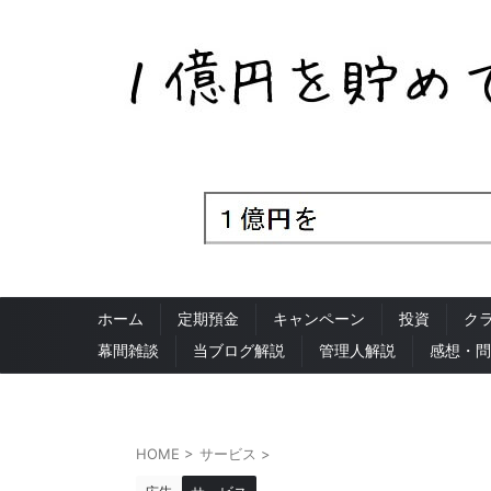
ホーム
定期預金
キャンペーン
投資
ク
幕間雑談
当ブログ解説
管理人解説
感想・問
HOME
>
サービス
>