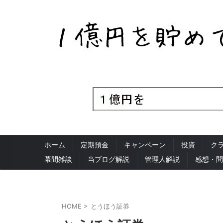
ホーム
定期預金
キャンペーン
投資
ク
幕間雑談
当ブログ解説
管理人解説
感想・問
HOME
>
とうほう証券