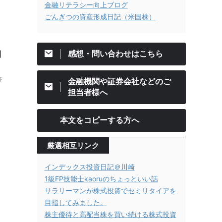
金融リテラシー向上ブログ
ごんぎつの資産形成日記（米国株）
感想・問い合わせはこちら
利
証
金融機関や証券会社などのご
担当者様へ
本文をコピーする方へ
厳選相互リンク
インデックス投資日記＠川崎
1級FP技能士kaoruのちょっといい話
サラリーマンが株式投資でセミリタイアを
目指してみました。
株主優待と高配当株を買い続ける株式投資