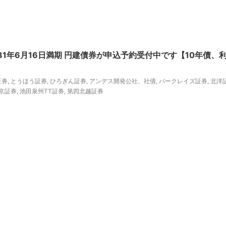
31年6月16日満期 円建債券が申込予約受付中です【10年債、
証券
,
とうほう証券
,
ひろぎん証券
,
アンデス開発公社、社債
,
バークレイズ証券
,
北洋
京証券
,
池田泉州TT証券
,
第四北越証券