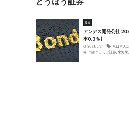
とうほう証券
投資
アンデス開発公社 20
率0.3％】
2021/5/24
ちばぎん
券
,
南都まほろば証券
,
東海東