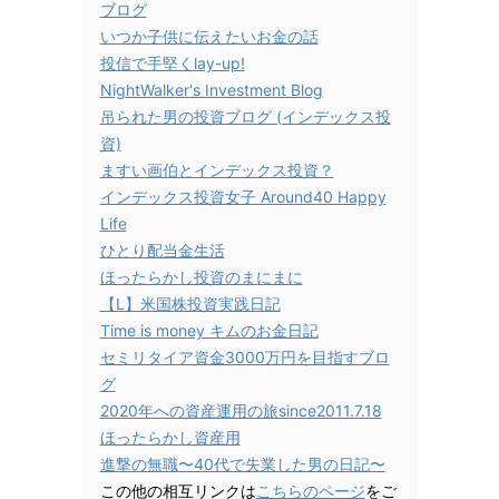
ブログ
いつか子供に伝えたいお金の話
投信で手堅くlay-up!
NightWalker's Investment Blog
吊られた男の投資ブログ (インデックス投
資)
ますい画伯とインデックス投資？
インデックス投資女子 Around40 Happy
Life
ひとり配当金生活
ほったらかし投資のまにまに
【L】米国株投資実践日記
Time is money キムのお金日記
セミリタイア資金3000万円を目指すブロ
グ
2020年への資産運用の旅since2011.7.18
ほったらかし資産用
進撃の無職〜40代で失業した男の日記〜
この他の相互リンクは
こちらのページ
をご