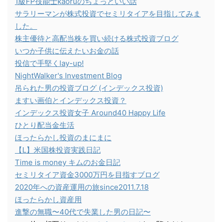
1級FP技能士kaoruのちょっといい話
サラリーマンが株式投資でセミリタイアを目指してみま
した。
株主優待と高配当株を買い続ける株式投資ブログ
いつか子供に伝えたいお金の話
投信で手堅くlay-up!
NightWalker's Investment Blog
吊られた男の投資ブログ (インデックス投資)
ますい画伯とインデックス投資？
インデックス投資女子 Around40 Happy Life
ひとり配当金生活
ほったらかし投資のまにまに
【L】米国株投資実践日記
Time is money キムのお金日記
セミリタイア資金3000万円を目指すブログ
2020年への資産運用の旅since2011.7.18
ほったらかし資産用
進撃の無職〜40代で失業した男の日記〜