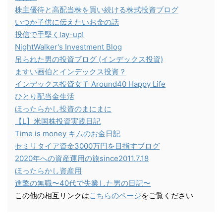
株主優待と高配当株を買い続ける株式投資ブログ
いつか子供に伝えたいお金の話
投信で手堅くlay-up!
NightWalker's Investment Blog
吊られた男の投資ブログ (インデックス投資)
ますい画伯とインデックス投資？
インデックス投資女子 Around40 Happy Life
ひとり配当金生活
ほったらかし投資のまにまに
【L】米国株投資実践日記
Time is money キムのお金日記
セミリタイア資金3000万円を目指すブログ
2020年への資産運用の旅since2011.7.18
ほったらかし資産用
進撃の無職〜40代で失業した男の日記〜
この他の相互リンクは
こちらのページ
をご覧ください