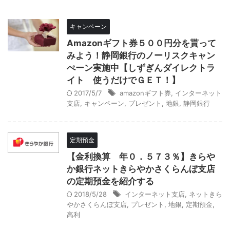
キャンペーン
Amazonギフト券５００円分を貰って
みよう！静岡銀行のノーリスクキャン
ぺーン実施中【しずぎんダイレクトラ
イト 使うだけでＧＥＴ！】
2017/5/7
amazonギフト券
,
インターネット
支店
,
キャンペーン
,
プレゼント
,
地銀
,
静岡銀行
定期預金
【金利換算 年０．５７３％】きらや
か銀行ネットきらやかさくらんぼ支店
の定期預金を紹介する
2018/5/28
インターネット支店
,
ネットきら
やかさくらんぼ支店
,
プレゼント
,
地銀
,
定期預金
,
高利