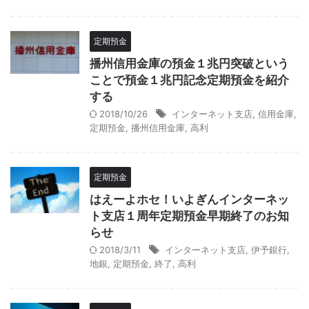
定期預金
播州信用金庫の預金１兆円突破という
ことで預金１兆円記念定期預金を紹介
する
2018/10/26
インターネット支店
,
信用金庫
,
定期預金
,
播州信用金庫
,
高利
定期預金
はえーよホセ！いよぎんインターネッ
ト支店１周年定期預金早期終了のお知
らせ
2018/3/11
インターネット支店
,
伊予銀行
,
地銀
,
定期預金
,
終了
,
高利