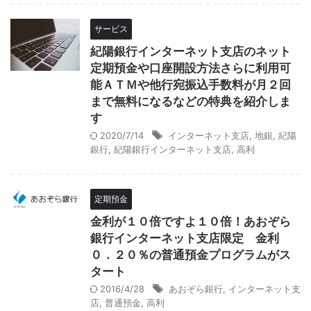
サービス
紀陽銀行インターネット支店のネット
定期預金や口座開設方法さらに利用可
能ＡＴＭや他行宛振込手数料が月２回
まで無料になるなどの特典を紹介しま
す
2020/7/14
インターネット支店
,
地銀
,
紀陽
銀行
,
紀陽銀行インターネット支店
,
高利
定期預金
金利が１０倍ですよ１０倍！あおぞら
銀行インターネット支店限定 金利
０．２０％の普通預金プログラムがス
タート
2016/4/28
あおぞら銀行
,
インターネット支
店
,
普通預金
,
高利