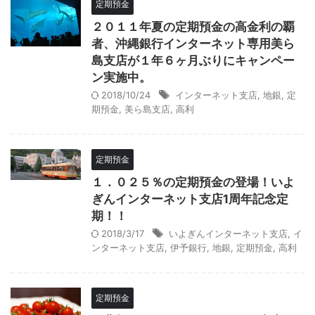
定期預金
２０１１年夏の定期預金の高金利の覇
者、沖縄銀行インターネット専用美ら
島支店が１年６ヶ月ぶりにキャンペー
ン実施中。
2018/10/24
インターネット支店
,
地銀
,
定
期預金
,
美ら島支店
,
高利
定期預金
１．０２５％の定期預金の登場！いよ
ぎんインターネット支店1周年記念定
期！！
2018/3/17
いよぎんインターネット支店
,
イ
ンターネット支店
,
伊予銀行
,
地銀
,
定期預金
,
高利
定期預金