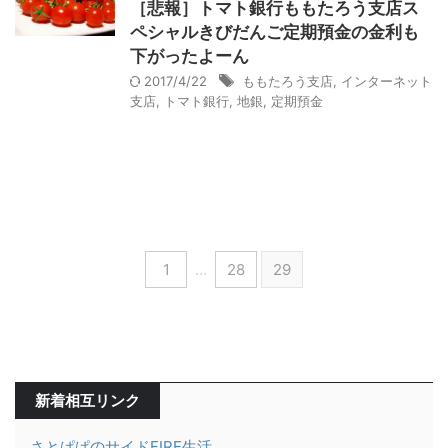
［悲報］トマト銀行ももたろう支店ス
ペシャルきびだんご定期預金の金利も
下がったよーん
2017/4/22
ももたろう支店
,
インターネット
支店
,
トマト銀行
,
地銀
,
定期預金
1
…
28
29
新着相互リンク
さとぱぱのサイドFIRE生活