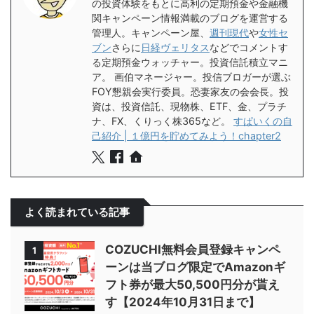
の投資体験をもとに高利の定期預金や金融機
関キャンペーン情報満載のブログを運営する
管理人。キャンペーン屋、
週刊現代
や
女性セ
ブン
さらに
日経ヴェリタス
などでコメントす
る定期預金ウォッチャー。投資信託積立マニ
ア。 画伯マネージャー。投信ブロガーが選ぶ
FOY懇親会実行委員。恐妻家友の会会長。投
資は、投資信託、現物株、ETF、金、プラチ
ナ、FX、くりっく株365など。
すぱいくの自
己紹介 | １億円を貯めてみよう！chapter2
よく読まれている記事
COZUCHI無料会員登録キャンペ
1
ーンは当ブログ限定でAmazonギ
フト券が最大50,500円分が貰え
す【2024年10月31日まで】