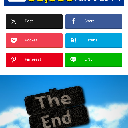
Post
Share
Pocket
Hatena
Pinterest
LINE