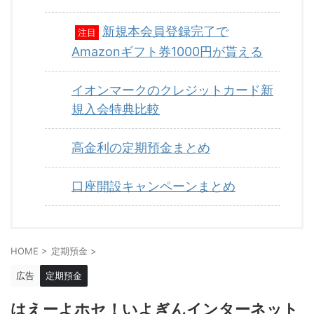
新規本会員登録完了で
注目
Amazonギフト券1000円が貰える
イオンマークのクレジットカード新
規入会特典比較
高金利の定期預金まとめ
口座開設キャンペーンまとめ
HOME
>
定期預金
>
広告
定期預金
はえーよホセ！いよぎんインターネット