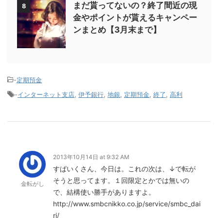
まだ貰ってないの？終了間近の現
8
金やポイントが貰えるキャンペー
ンまとめ【3月末まで】
-
定期預金
-
インターネット支店
,
伊予銀行
,
地銀
,
定期預金
,
終了
,
高利
2013年10月14日 at 9:32 AM
すぱいくさん、今日は。これの次は、↓で転が
そうと思ってます。１回限定とかでは無いの
金転がし
で、結構使い勝手がありますよ。
http://www.smbcnikko.co.jp/service/smbc_dai
ri/