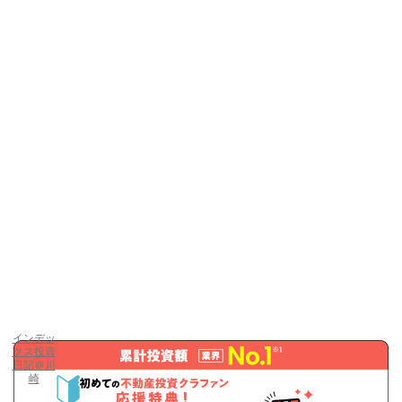
インデッ
クス投資
日記＠川
崎