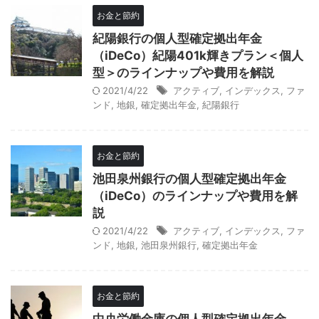
お金と節約
紀陽銀行の個人型確定拠出年金
（iDeCo）紀陽401k輝きプラン＜個人
型＞のラインナップや費用を解説
2021/4/22
アクティブ
,
インデックス
,
ファ
ンド
,
地銀
,
確定拠出年金
,
紀陽銀行
お金と節約
池田泉州銀行の個人型確定拠出年金
（iDeCo）のラインナップや費用を解
説
2021/4/22
アクティブ
,
インデックス
,
ファ
ンド
,
地銀
,
池田泉州銀行
,
確定拠出年金
お金と節約