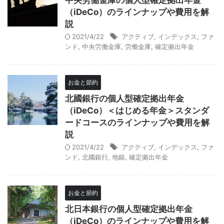
中央労働金庫の個人型確定拠出年金
（iDeCo）のラインナップや費用を解
説
2021/4/22
アクティブ
,
インデックス
,
ファ
ンド
,
中央労働金庫
,
労働金庫
,
確定拠出年金
お金と節約
北國銀行の個人型確定拠出年金
（iDeCo）＜はじめる年金＞スタンダ
ードコースのラインナップや費用を解
説
2021/4/22
アクティブ
,
インデックス
,
ファ
ンド
,
北國銀行
,
地銀
,
確定拠出年金
お金と節約
北日本銀行の個人型確定拠出年金
（iDeCo）のラインナップや費用を解