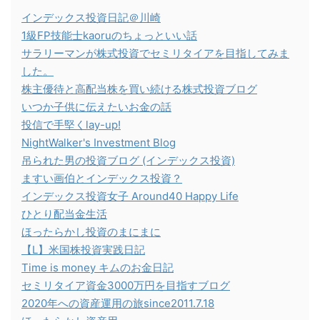
インデックス投資日記＠川崎
1級FP技能士kaoruのちょっといい話
サラリーマンが株式投資でセミリタイアを目指してみま
した。
株主優待と高配当株を買い続ける株式投資ブログ
いつか子供に伝えたいお金の話
投信で手堅くlay-up!
NightWalker's Investment Blog
吊られた男の投資ブログ (インデックス投資)
ますい画伯とインデックス投資？
インデックス投資女子 Around40 Happy Life
ひとり配当金生活
ほったらかし投資のまにまに
【L】米国株投資実践日記
Time is money キムのお金日記
セミリタイア資金3000万円を目指すブログ
2020年への資産運用の旅since2011.7.18