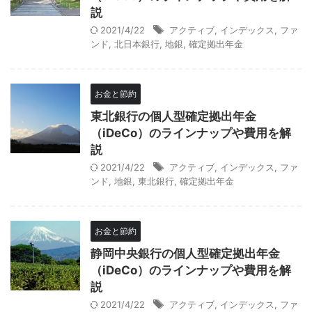
説
2021/4/22
アクティブ
,
インデックス
,
ファ
ンド
,
北日本銀行
,
地銀
,
確定拠出年金
お金と節約
東北銀行の個人型確定拠出年金
（iDeCo）のラインナップや費用を解
説
2021/4/22
アクティブ
,
インデックス
,
ファ
ンド
,
地銀
,
東北銀行
,
確定拠出年金
お金と節約
静岡中央銀行の個人型確定拠出年金
（iDeCo）のラインナップや費用を解
説
2021/4/22
アクティブ
,
インデックス
,
ファ