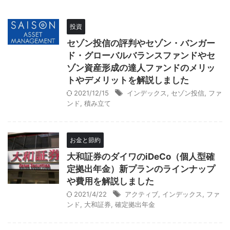
投資
セゾン投信の評判やセゾン・バンガー
ド・グローバルバランスファンドやセ
ゾン資産形成の達人ファンドのメリッ
トやデメリットを解説しました
2021/12/15
インデックス
,
セゾン投信
,
ファ
ンド
,
積み立て
お金と節約
大和証券のダイワのiDeCo（個人型確
定拠出年金）新プランのラインナップ
や費用を解説しました
2021/4/22
アクティブ
,
インデックス
,
ファ
ンド
,
大和証券
,
確定拠出年金