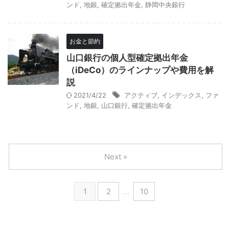
ンド
,
地銀
,
確定拠出年金
,
静岡中央銀行
お金と節約
山口銀行の個人型確定拠出年金
（iDeCo）のラインナップや費用を解
説
2021/4/22
アクティブ
,
インデックス
,
ファ
ンド
,
地銀
,
山口銀行
,
確定拠出年金
Next »
1
2
…
10