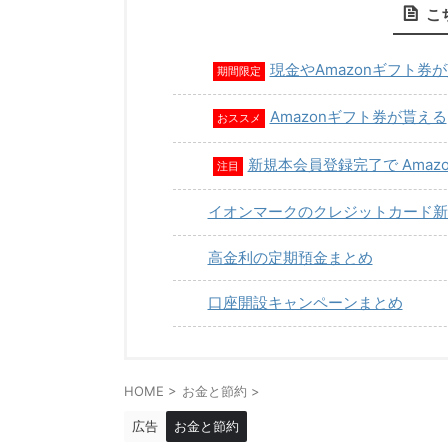
こ
現金やAmazonギフト券
期間限定
Amazonギフト券が貰える
おススメ
新規本会員登録完了で Amaz
注目
イオンマークのクレジットカード新
高金利の定期預金まとめ
口座開設キャンペーンまとめ
HOME
>
お金と節約
>
広告
お金と節約