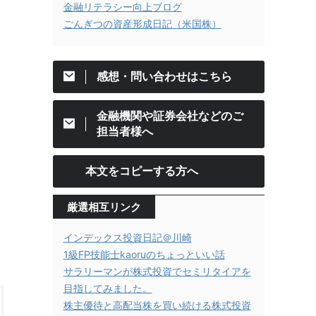
金融リテラシー向上ブログ
ごんぎつの資産形成日記（米国株）
感想・問い合わせはこちら
金融機関や証券会社などのご
担当者様へ
本文をコピーする方へ
厳選相互リンク
インデックス投資日記＠川崎
1級FP技能士kaoruのちょっといい話
サラリーマンが株式投資でセミリタイアを
目指してみました。
株主優待と高配当株を買い続ける株式投資