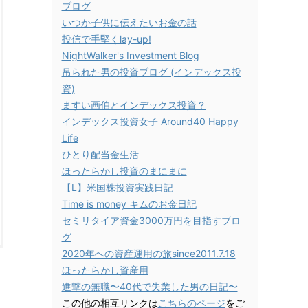
ブログ
いつか子供に伝えたいお金の話
投信で手堅くlay-up!
NightWalker's Investment Blog
吊られた男の投資ブログ (インデックス投
資)
ますい画伯とインデックス投資？
インデックス投資女子 Around40 Happy
Life
ひとり配当金生活
ほったらかし投資のまにまに
【L】米国株投資実践日記
Time is money キムのお金日記
セミリタイア資金3000万円を目指すブロ
グ
2020年への資産運用の旅since2011.7.18
ほったらかし資産用
進撃の無職〜40代で失業した男の日記〜
この他の相互リンクは
こちらのページ
をご