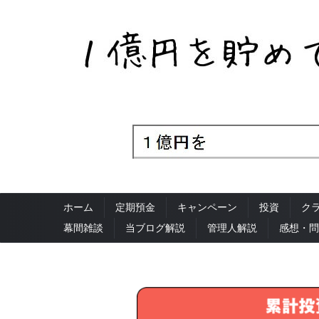
ホーム
定期預金
キャンペーン
投資
ク
幕間雑談
当ブログ解説
管理人解説
感想・問