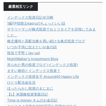
厳選相互リンク
インデックス投資日記＠川崎
1級FP技能士kaoruのちょっといい話
サラリーマンが株式投資でセミリタイアを目指してみま
した。
株主優待と高配当株を買い続ける株式投資ブログ
いつか子供に伝えたいお金の話
投信で手堅くlay-up!
NightWalker's Investment Blog
吊られた男の投資ブログ (インデックス投資)
ますい画伯とインデックス投資？
インデックス投資女子 Around40 Happy Life
ひとり配当金生活
ほったらかし投資のまにまに
【L】米国株投資実践日記
Time is money キムのお金日記