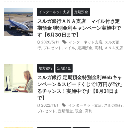
インターネット支店
定期預金
スルガ銀行ＡＮＡ支店 マイル付き定
期預金 特別金利キャンペーン実施中で
す【6月30日まで】
2020/5/11
インターネット支店
,
スルガ銀
行
,
プレゼント
,
マイル
,
定期預金
,
高利
,
ＡＮＡ支店
地方銀行
定期預金
スルガ銀行 定期預金特別金利Webキャ
ンペーン＆スピードくじで1万円が当た
るチャンス！実施中です【8月31日ま
で】
2022/11/1
インターネット支店
,
スルガ銀行
,
プレゼント
,
定期預金
,
現金
,
高利