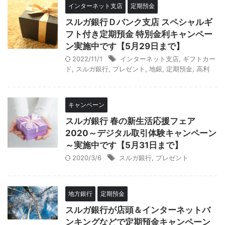
インターネット支店
定期預金
スルガ銀行Ｄバンク支店 スペシャルギ
フト付き定期預金 特別金利キャンペー
ン実施中です【5月29日まで】
2022/11/1
インターネット支店
,
ギフトカー
ド
,
スルガ銀行
,
プレゼント
,
地銀
,
定期預金
,
高利
キャンペーン
スルガ銀行 春の新生活応援フェア
2020～デジタル取引体験キャンペーン
～実施中です【5月31日まで】
2020/3/6
スルガ銀行
,
プレゼント
地方銀行
定期預金
スルガ銀行が店頭＆インターネットバ
ンキングなどで定期預金キャンペーン