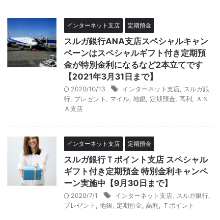
インターネット支店
定期預金
スルガ銀行ANA支店スペシャルキャン
ペーンはスペシャルギフト付き定期預
金が特別金利になるなど2本立てです
【2021年3月31日まで】
2020/10/13
インターネット支店
,
スルガ銀
行
,
プレゼント
,
マイル
,
地銀
,
定期預金
,
高利
,
ＡＮ
Ａ支店
インターネット支店
定期預金
スルガ銀行Ｔポイント支店 スペシャル
ギフト付き定期預金 特別金利キャンペ
ーン実施中【9月30日まで】
2020/7/1
インターネット支店
,
スルガ銀行
,
プレゼント
,
地銀
,
定期預金
,
高利
,
Ｔポイント