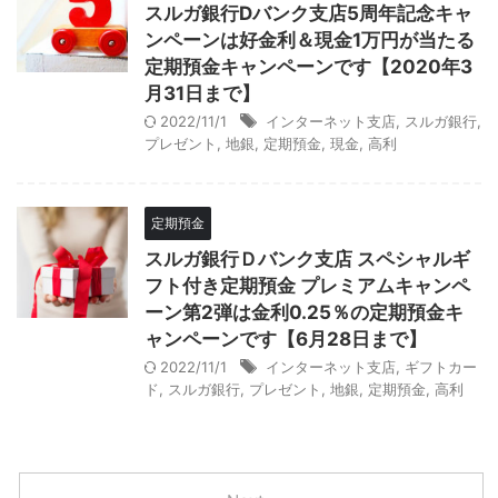
スルガ銀行Dバンク支店5周年記念キャ
ンペーンは好金利＆現金1万円が当たる
定期預金キャンペーンです【2020年3
月31日まで】
2022/11/1
インターネット支店
,
スルガ銀行
,
プレゼント
,
地銀
,
定期預金
,
現金
,
高利
定期預金
スルガ銀行Ｄバンク支店 スペシャルギ
フト付き定期預金 プレミアムキャンペ
ーン第2弾は金利0.25％の定期預金キ
ャンペーンです【6月28日まで】
2022/11/1
インターネット支店
,
ギフトカー
ド
,
スルガ銀行
,
プレゼント
,
地銀
,
定期預金
,
高利