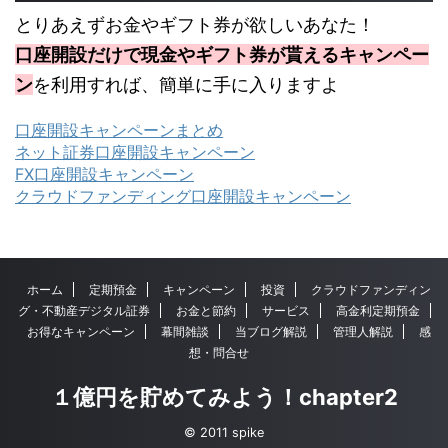
とりあえずお金やギフト券が欲しいあなた！
口座開設だけで現金やギフト券が貰えるキャンペー
ン
を利用すれば、簡単に手に入りますよ
口座開設キャンペーンまとめ
ネット証券口座開設キャンペーン
FX口座開設キャンペーン
クラウドファンディング口座開設キャンペーン
ホーム
定期預金
キャンペーン
投資
クラウドファンディン
グ・不動産デジタル証券
お金と節約
サービス
高金利定期預金
お得なキャンペーン
幕間雑談
当ブログ解説
管理人解説
感
想・問合せ
１億円を貯めてみよう！chapter2
© 2011 spike