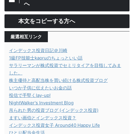
へ
本文をコピーする方へ
厳選相互リンク
インデックス投資日記＠川崎
1級FP技能士kaoruのちょっといい話
サラリーマンが株式投資でセミリタイアを目指してみま
した。
株主優待と高配当株を買い続ける株式投資ブログ
いつか子供に伝えたいお金の話
投信で手堅くlay-up!
NightWalker's Investment Blog
吊られた男の投資ブログ (インデックス投資)
ますい画伯とインデックス投資？
インデックス投資女子 Around40 Happy Life
ひとり配当金生活