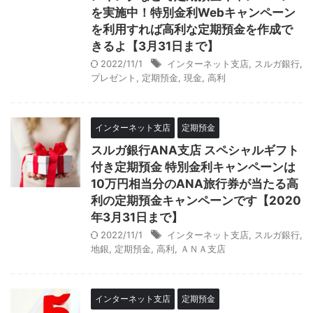
を実施中！特別金利Webキャンペーン
を利用すれば高利な定期預金を作成で
きるよ【3月31日まで】
2022/11/1
インターネット支店
,
スルガ銀行
,
プレゼント
,
定期預金
,
現金
,
高利
インターネット支店
定期預金
スルガ銀行ANA支店 スペシャルギフト
付き定期預金 特別金利キャンペーンは
10万円相当分のANA旅行券が当たる高
利の定期預金キャンペーンです【2020
年3月31日まで】
2022/11/1
インターネット支店
,
スルガ銀行
,
地銀
,
定期預金
,
高利
,
ＡＮＡ支店
インターネット支店
定期預金