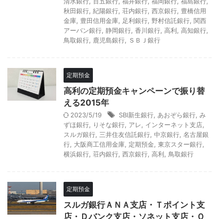
清水銀行
,
百五銀行
,
福井銀行
,
福岡銀行
,
福島銀行
,
秋田銀行
,
紀陽銀行
,
荘内銀行
,
西京銀行
,
豊橋信用
金庫
,
豊田信用金庫
,
足利銀行
,
野村信託銀行
,
関西
アーバン銀行
,
静岡銀行
,
香川銀行
,
高利
,
高知銀行
,
鳥取銀行
,
鹿児島銀行
,
ＳＢＪ銀行
定期預金
高利の定期預金キャンペーンで振り替
える2015年
2023/5/19
SBI新生銀行
,
あおぞら銀行
,
み
ずほ銀行
,
りそな銀行
,
アレ
,
インターネット支店
,
スルガ銀行
,
三井住友信託銀行
,
中京銀行
,
名古屋銀
行
,
大阪商工信用金庫
,
定期預金
,
東京スター銀行
,
横浜銀行
,
荘内銀行
,
西京銀行
,
高利
,
鳥取銀行
定期預金
スルガ銀行ＡＮＡ支店・Ｔポイント支
店・Ｄバンク支店・ソネット支店・Ｏ