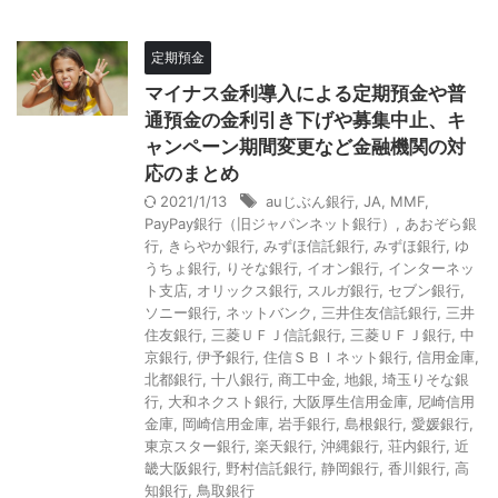
定期預金
マイナス金利導入による定期預金や普
通預金の金利引き下げや募集中止、キ
ャンペーン期間変更など金融機関の対
応のまとめ
2021/1/13
auじぶん銀行
,
JA
,
MMF
,
PayPay銀行（旧ジャパンネット銀行）
,
あおぞら銀
行
,
きらやか銀行
,
みずほ信託銀行
,
みずほ銀行
,
ゆ
うちょ銀行
,
りそな銀行
,
イオン銀行
,
インターネッ
ト支店
,
オリックス銀行
,
スルガ銀行
,
セブン銀行
,
ソニー銀行
,
ネットバンク
,
三井住友信託銀行
,
三井
住友銀行
,
三菱ＵＦＪ信託銀行
,
三菱ＵＦＪ銀行
,
中
京銀行
,
伊予銀行
,
住信ＳＢＩネット銀行
,
信用金庫
,
北都銀行
,
十八銀行
,
商工中金
,
地銀
,
埼玉りそな銀
行
,
大和ネクスト銀行
,
大阪厚生信用金庫
,
尼崎信用
金庫
,
岡崎信用金庫
,
岩手銀行
,
島根銀行
,
愛媛銀行
,
東京スター銀行
,
楽天銀行
,
沖縄銀行
,
荘内銀行
,
近
畿大阪銀行
,
野村信託銀行
,
静岡銀行
,
香川銀行
,
高
知銀行
,
鳥取銀行