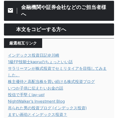
金融機関や証券会社などのご担当者様
へ
本文をコピーする方へ
厳選相互リンク
インデックス投資日記＠川崎
1級FP技能士kaoruのちょっといい話
サラリーマンが株式投資でセミリタイアを目指してみま
した。
株主優待と高配当株を買い続ける株式投資ブログ
いつか子供に伝えたいお金の話
投信で手堅くlay-up!
NightWalker's Investment Blog
吊られた男の投資ブログ (インデックス投資)
ますい画伯とインデックス投資？