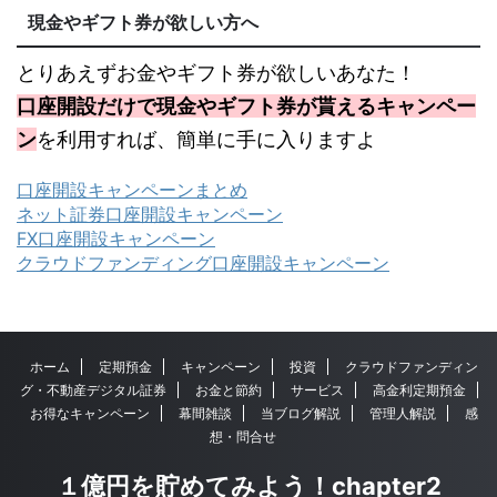
現金やギフト券が欲しい方へ
とりあえずお金やギフト券が欲しいあなた！
口座開設だけで現金やギフト券が貰えるキャンペー
ン
を利用すれば、簡単に手に入りますよ
口座開設キャンペーンまとめ
ネット証券口座開設キャンペーン
FX口座開設キャンペーン
クラウドファンディング口座開設キャンペーン
ホーム
定期預金
キャンペーン
投資
クラウドファンディン
グ・不動産デジタル証券
お金と節約
サービス
高金利定期預金
お得なキャンペーン
幕間雑談
当ブログ解説
管理人解説
感
想・問合せ
１億円を貯めてみよう！chapter2