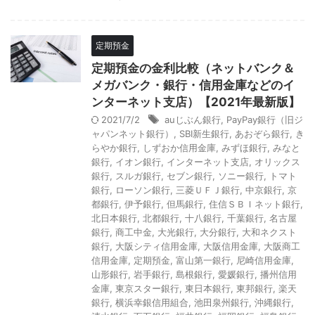
定期預金
定期預金の金利比較（ネットバンク＆
メガバンク・銀行・信用金庫などのイ
ンターネット支店）【2021年最新版】
2021/7/2
auじぶん銀行
,
PayPay銀行（旧ジ
ャパンネット銀行）
,
SBI新生銀行
,
あおぞら銀行
,
き
らやか銀行
,
しずおか信用金庫
,
みずほ銀行
,
みなと
銀行
,
イオン銀行
,
インターネット支店
,
オリックス
銀行
,
スルガ銀行
,
セブン銀行
,
ソニー銀行
,
トマト
銀行
,
ローソン銀行
,
三菱ＵＦＪ銀行
,
中京銀行
,
京
都銀行
,
伊予銀行
,
但馬銀行
,
住信ＳＢＩネット銀行
,
北日本銀行
,
北都銀行
,
十八銀行
,
千葉銀行
,
名古屋
銀行
,
商工中金
,
大光銀行
,
大分銀行
,
大和ネクスト
銀行
,
大阪シティ信用金庫
,
大阪信用金庫
,
大阪商工
信用金庫
,
定期預金
,
富山第一銀行
,
尼崎信用金庫
,
山形銀行
,
岩手銀行
,
島根銀行
,
愛媛銀行
,
播州信用
金庫
,
東京スター銀行
,
東日本銀行
,
東邦銀行
,
楽天
銀行
,
横浜幸銀信用組合
,
池田泉州銀行
,
沖縄銀行
,