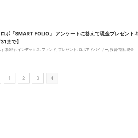
ボ「SMART FOLIO」 アンケートに答えて現金プレゼント
31まで】
みずほ銀行
,
インデックス
,
ファンド
,
プレゼント
,
ロボアドバイザー
,
投資信託
,
現金
1
2
3
4