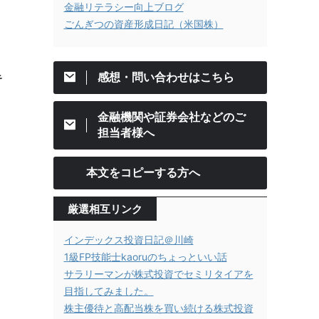
金融リテラシー向上ブログ
ごんぎつの資産形成日記（米国株）
感想・問い合わせはこちら
キ
金融機関や証券会社などのご
担当者様へ
本文をコピーする方へ
厳選相互リンク
インデックス投資日記＠川崎
1級FP技能士kaoruのちょっといい話
サラリーマンが株式投資でセミリタイアを
目指してみました。
株主優待と高配当株を買い続ける株式投資