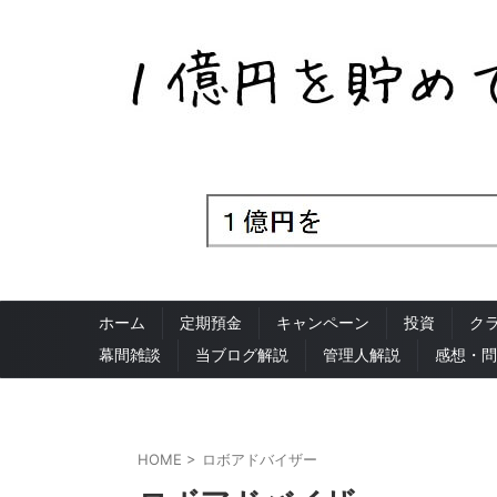
ホーム
定期預金
キャンペーン
投資
ク
幕間雑談
当ブログ解説
管理人解説
感想・問
HOME
>
ロボアドバイザー