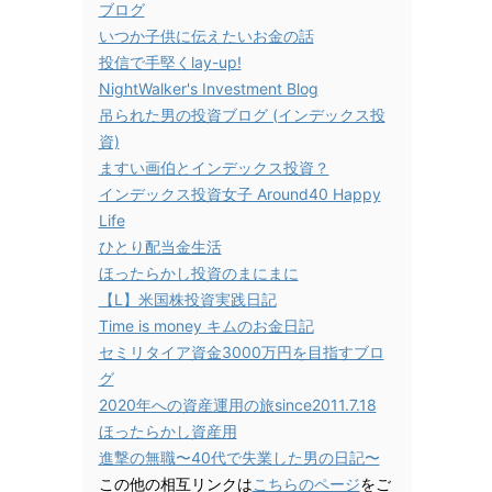
ブログ
いつか子供に伝えたいお金の話
投信で手堅くlay-up!
NightWalker's Investment Blog
吊られた男の投資ブログ (インデックス投
資)
ますい画伯とインデックス投資？
インデックス投資女子 Around40 Happy
Life
ひとり配当金生活
ほったらかし投資のまにまに
【L】米国株投資実践日記
Time is money キムのお金日記
セミリタイア資金3000万円を目指すブロ
グ
2020年への資産運用の旅since2011.7.18
ほったらかし資産用
進撃の無職〜40代で失業した男の日記〜
この他の相互リンクは
こちらのページ
をご