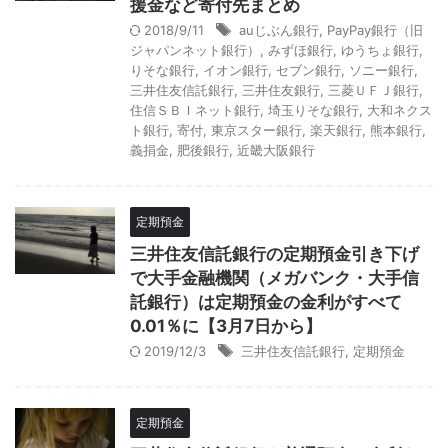
援金など寄付先まとめ
2018/9/11
auじぶん銀行
,
PayPay銀行（旧
ジャパンネット銀行）
,
みずほ銀行
,
ゆうちょ銀行
,
りそな銀行
,
イオン銀行
,
セブン銀行
,
ソニー銀行
,
三井住友信託銀行
,
三井住友銀行
,
三菱ＵＦＪ銀行
,
住信ＳＢＩネット銀行
,
埼玉りそな銀行
,
大和ネクス
ト銀行
,
寄付
,
東京スター銀行
,
楽天銀行
,
熊本銀行
,
義捐金
,
肥後銀行
,
近畿大阪銀行
定期預金
三井住友信託銀行の定期預金引き下げ
で大手金融機関（メガバンク・大手信
託銀行）は定期預金の金利がすべて
0.01％に【3月7日から】
2019/12/3
三井住友信託銀行
,
定期預金
定期預金