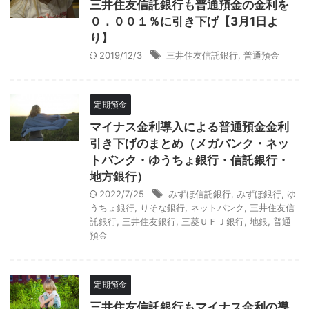
三井住友信託銀行も普通預金の金利を
０．００１％に引き下げ【3月1日よ
り】
2019/12/3
三井住友信託銀行
,
普通預金
定期預金
マイナス金利導入による普通預金金利
引き下げのまとめ（メガバンク・ネッ
トバンク・ゆうちょ銀行・信託銀行・
地方銀行）
2022/7/25
みずほ信託銀行
,
みずほ銀行
,
ゆ
うちょ銀行
,
りそな銀行
,
ネットバンク
,
三井住友信
託銀行
,
三井住友銀行
,
三菱ＵＦＪ銀行
,
地銀
,
普通
預金
定期預金
三井住友信託銀行もマイナス金利の導