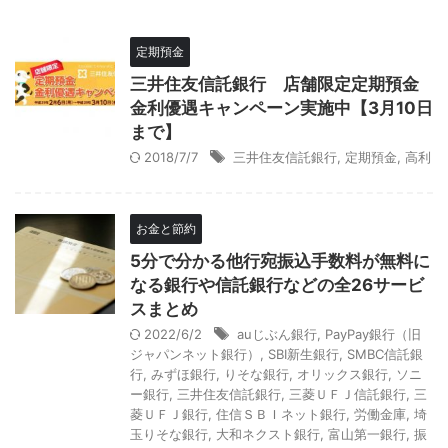
定期預金
三井住友信託銀行 店舗限定定期預金
金利優遇キャンペーン実施中【3月10日
まで】
2018/7/7
三井住友信託銀行
,
定期預金
,
高利
お金と節約
5分で分かる他行宛振込手数料が無料に
なる銀行や信託銀行などの全26サービ
スまとめ
2022/6/2
auじぶん銀行
,
PayPay銀行（旧
ジャパンネット銀行）
,
SBI新生銀行
,
SMBC信託銀
行
,
みずほ銀行
,
りそな銀行
,
オリックス銀行
,
ソニ
ー銀行
,
三井住友信託銀行
,
三菱ＵＦＪ信託銀行
,
三
菱ＵＦＪ銀行
,
住信ＳＢＩネット銀行
,
労働金庫
,
埼
玉りそな銀行
,
大和ネクスト銀行
,
富山第一銀行
,
振