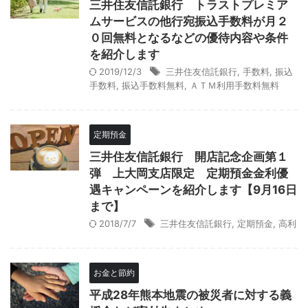
三井住友信託銀行 トラストプレミア
ムサービスの他行宛振込手数料が月２
０回無料となるなどの優待内容や条件
を紹介します
2019/12/3
三井住友信託銀行
,
手数料
,
振込
手数料
,
振込手数料無料
,
ＡＴＭ利用手数料無料
定期預金
三井住友信託銀行 開店記念企画第１
弾 上大岡支店限定 定期預金金利優
遇キャンペーンを紹介します【9月16日
まで】
2018/7/7
三井住友信託銀行
,
定期預金
,
高利
お金と節約
平成28年熊本地震の被災者に対する義