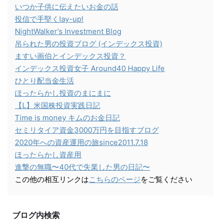
いつか子供に伝えたいお金の話
投信で手堅くlay-up!
NightWalker's Investment Blog
吊られた男の投資ブログ (インデックス投資)
ますい画伯とインデックス投資？
インデックス投資女子 Around40 Happy Life
ひとり配当金生活
ほったらかし投資のまにまに
【L】米国株投資実践日記
Time is money キムのお金日記
セミリタイア資金3000万円を目指すブログ
2020年への資産運用の旅since2011.7.18
ほったらかし資産用
進撃の無職〜40代で失業した男の日記〜
この他の相互リンクは
こちらのページ
をご覧ください
ブログ内検索