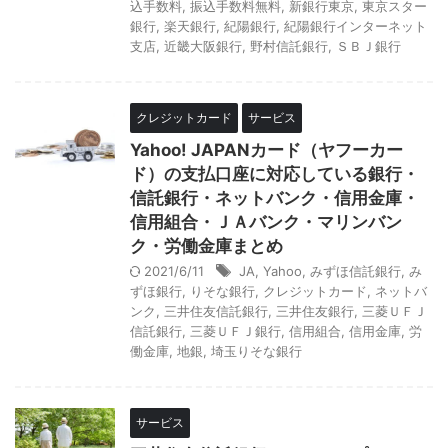
込手数料
,
振込手数料無料
,
新銀行東京
,
東京スター
銀行
,
楽天銀行
,
紀陽銀行
,
紀陽銀行インターネット
支店
,
近畿大阪銀行
,
野村信託銀行
,
ＳＢＪ銀行
クレジットカード
サービス
Yahoo! JAPANカード（ヤフーカー
ド）の支払口座に対応している銀行・
信託銀行・ネットバンク・信用金庫・
信用組合・ＪＡバンク・マリンバン
ク・労働金庫まとめ
2021/6/11
JA
,
Yahoo
,
みずほ信託銀行
,
み
ずほ銀行
,
りそな銀行
,
クレジットカード
,
ネットバ
ンク
,
三井住友信託銀行
,
三井住友銀行
,
三菱ＵＦＪ
信託銀行
,
三菱ＵＦＪ銀行
,
信用組合
,
信用金庫
,
労
働金庫
,
地銀
,
埼玉りそな銀行
サービス