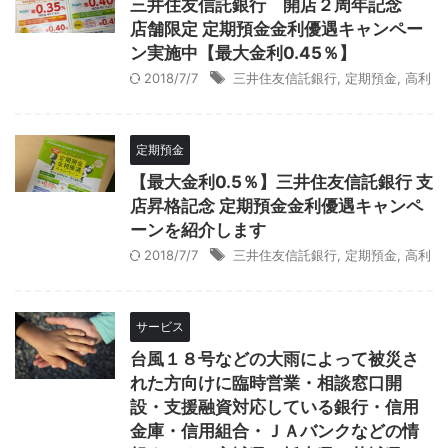
三井住友信託銀行 開店２周年記念
店舗限定 定期預金金利優遇キャンペー
ン実施中【最大金利0.45％】
2018/7/7
三井住友信託銀行
,
定期預金
,
高利
定期預金
【最大金利0.5％】三井住友信託銀行 支
店昇格記念 定期預金金利優遇キャンペ
ーンを紹介します
2018/7/7
三井住友信託銀行
,
定期預金
,
高利
サービス
台風１８号などの大雨によって被災さ
れた方向けに臨時営業・相談窓口開
設・支援融資対応している銀行・信用
金庫・信用組合・ＪＡバンクなどの情