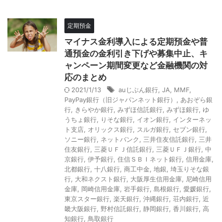
定期預金
マイナス金利導入による定期預金や普
通預金の金利引き下げや募集中止、キ
ャンペーン期間変更など金融機関の対
応のまとめ
2021/1/13
auじぶん銀行
,
JA
,
MMF
,
PayPay銀行（旧ジャパンネット銀行）
,
あおぞら銀
行
,
きらやか銀行
,
みずほ信託銀行
,
みずほ銀行
,
ゆ
うちょ銀行
,
りそな銀行
,
イオン銀行
,
インターネッ
ト支店
,
オリックス銀行
,
スルガ銀行
,
セブン銀行
,
ソニー銀行
,
ネットバンク
,
三井住友信託銀行
,
三井
住友銀行
,
三菱ＵＦＪ信託銀行
,
三菱ＵＦＪ銀行
,
中
京銀行
,
伊予銀行
,
住信ＳＢＩネット銀行
,
信用金庫
,
北都銀行
,
十八銀行
,
商工中金
,
地銀
,
埼玉りそな銀
行
,
大和ネクスト銀行
,
大阪厚生信用金庫
,
尼崎信用
金庫
,
岡崎信用金庫
,
岩手銀行
,
島根銀行
,
愛媛銀行
,
東京スター銀行
,
楽天銀行
,
沖縄銀行
,
荘内銀行
,
近
畿大阪銀行
,
野村信託銀行
,
静岡銀行
,
香川銀行
,
高
知銀行
,
鳥取銀行