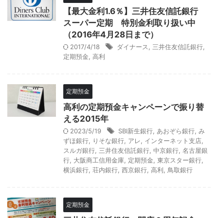
【最大金利1.6％】三井住友信託銀行
スーパー定期 特別金利取り扱い中
（2016年4月28日まで）
2017/4/18
ダイナース
,
三井住友信託銀行
,
定期預金
,
高利
定期預金
高利の定期預金キャンペーンで振り替
える2015年
2023/5/19
SBI新生銀行
,
あおぞら銀行
,
み
ずほ銀行
,
りそな銀行
,
アレ
,
インターネット支店
,
スルガ銀行
,
三井住友信託銀行
,
中京銀行
,
名古屋銀
行
,
大阪商工信用金庫
,
定期預金
,
東京スター銀行
,
横浜銀行
,
荘内銀行
,
西京銀行
,
高利
,
鳥取銀行
定期預金