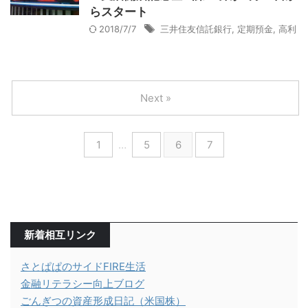
らスタート
2018/7/7
三井住友信託銀行
,
定期預金
,
高利
Next »
1
…
5
6
7
新着相互リンク
さとぱぱのサイドFIRE生活
金融リテラシー向上ブログ
ごんぎつの資産形成日記（米国株）