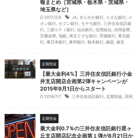
報まとめ［宮城県・栃木県・茨城県・
埼玉県など］
2017/2/6
JA
,
きらやか銀行
,
りそな銀行
,
イ
オン銀行
,
セブン銀行
,
七十七銀行
,
三井住友信託銀
行
,
三菱ＵＦＪ銀行
,
仙台銀行
,
信用組合
,
信用金庫
,
労働金庫
,
地銀
,
埼玉りそな銀行
,
常陽銀行
,
東北銀
行
,
東日本銀行
,
東邦銀行
,
栃木銀行
,
融資
,
被災
定期預金
【最大金利4%】三井住友信託銀行小金
井支店開店企画第2弾キャンペーンが
2015年9月1日からスタート
2018/7/7
三井住友信託銀行
,
定期預金
,
高利
定期預金
最大金利0.7％の三井住友信託銀行星ヶ
丘支店開店記念企画第１弾が8月21日か