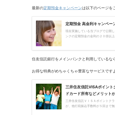
最新の
定期預金キャンペーン
は以下のページを
定期預金 高金利キャンペー
現在実施している当ブログで公開し
ンクの定期預金の金利の２０倍以上の
住友信託銀行をメインバンクと利用しているな
お得な特典がめちゃくちゃ豊富なサービスです
三井住友信託VISAポイン
ドカード所有などメリット
三井住友信託ＶＩＳＡポイントクラ
が、他行宛振込手数料が５回まで無料