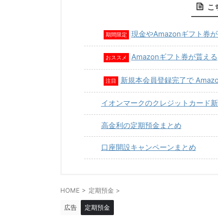
こ
現金やAmazonギフト券
期間限定
Amazonギフト券が貰える
おススメ
新規本会員登録完了で Amaz
注目
イオンマークのクレジットカード新
高金利の定期預金まとめ
口座開設キャンペーンまとめ
HOME
>
定期預金
>
広告
定期預金