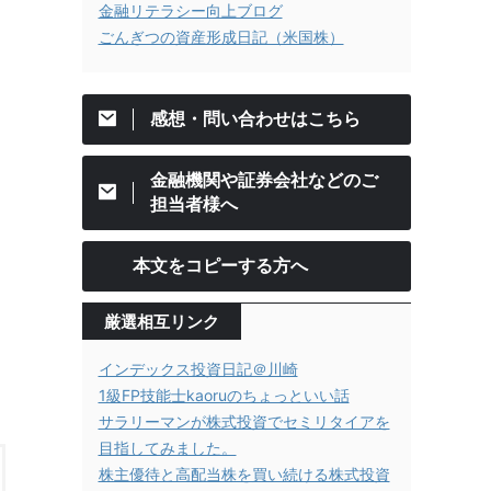
金融リテラシー向上ブログ
ごんぎつの資産形成日記（米国株）
感想・問い合わせはこちら
金融機関や証券会社などのご
担当者様へ
本文をコピーする方へ
厳選相互リンク
インデックス投資日記＠川崎
1級FP技能士kaoruのちょっといい話
サラリーマンが株式投資でセミリタイアを
目指してみました。
株主優待と高配当株を買い続ける株式投資