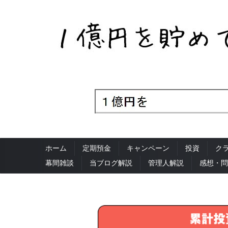
ホーム
定期預金
キャンペーン
投資
ク
幕間雑談
当ブログ解説
管理人解説
感想・問