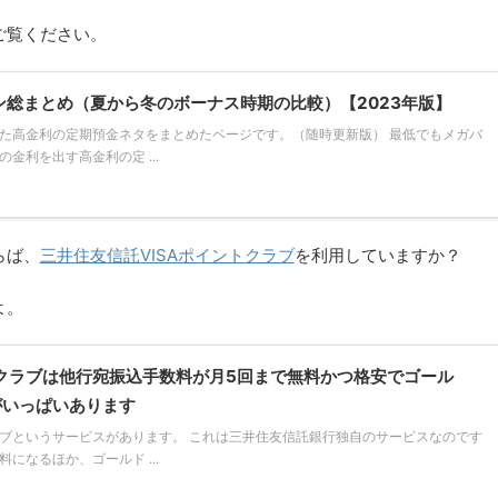
ご覧ください。
ン総まとめ（夏から冬のボーナス時期の比較）【2023年版】
た高金利の定期預金ネタをまとめたページです。（随時更新版） 最低でもメガバ
金利を出す高金利の定 ...
らば、
三井住友信託VISAポイントクラブ
を利用していますか？
よ。
トクラブは他行宛振込手数料が月5回まで無料かつ格安でゴール
がいっぱいあります
ブというサービスがあります。 これは三井住友信託銀行独自のサービスなのです
になるほか、ゴールド ...