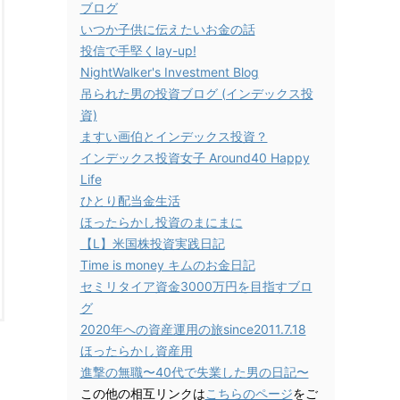
ブログ
いつか子供に伝えたいお金の話
投信で手堅くlay-up!
NightWalker's Investment Blog
吊られた男の投資ブログ (インデックス投
資)
ますい画伯とインデックス投資？
インデックス投資女子 Around40 Happy
Life
ひとり配当金生活
ほったらかし投資のまにまに
【L】米国株投資実践日記
Time is money キムのお金日記
セミリタイア資金3000万円を目指すブロ
グ
2020年への資産運用の旅since2011.7.18
ほったらかし資産用
進撃の無職〜40代で失業した男の日記〜
この他の相互リンクは
こちらのページ
をご