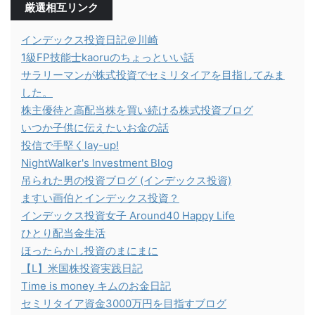
厳選相互リンク
インデックス投資日記＠川崎
1級FP技能士kaoruのちょっといい話
サラリーマンが株式投資でセミリタイアを目指してみま
した。
株主優待と高配当株を買い続ける株式投資ブログ
いつか子供に伝えたいお金の話
投信で手堅くlay-up!
NightWalker's Investment Blog
吊られた男の投資ブログ (インデックス投資)
ますい画伯とインデックス投資？
インデックス投資女子 Around40 Happy Life
ひとり配当金生活
ほったらかし投資のまにまに
【L】米国株投資実践日記
Time is money キムのお金日記
セミリタイア資金3000万円を目指すブログ