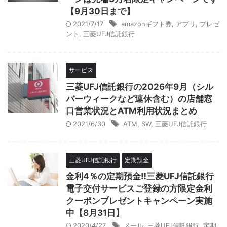
【9月30日まで】
2021/7/17
amazonギフト券
,
アプリ
,
プレゼ
ント
,
三菱UFJ信託銀行
サービス
三菱UFJ信託銀行の2026年9月（シル
バーウィークなど連休含む）の店舗窓
口営業状況とATM利用状況まとめ
2021/6/30
ATM
,
SW
,
三菱UFJ信託銀行
三菱UFJ信託銀行
定期預金
金利4％の定期預金‼三菱UFJ信託銀行
電子交付サービスご登録の方限定金利
クーポンプレゼントキャンペーン実施
中【8月31日】
2020/4/27
メール
,
三菱UFJ信託銀行
,
定期