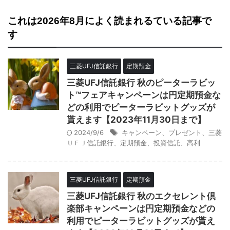
これは2026年8月によく読まれるている記事で
す
三菱UFJ信託銀行
定期預金
三菱UFJ信託銀行 秋のピーターラビッ
ト™フェアキャンペーンは円定期預金な
どの利用でピーターラビットグッズが
貰えます【2023年11月30日まで】
2024/9/6
キャンペーン、プレゼント、三菱
ＵＦＪ信託銀行、定期預金、投資信託、高利
三菱UFJ信託銀行
定期預金
三菱UFJ信託銀行 秋のエクセレント倶
楽部キャンペーンは円定期預金などの
利用でピーターラビットグッズが貰え