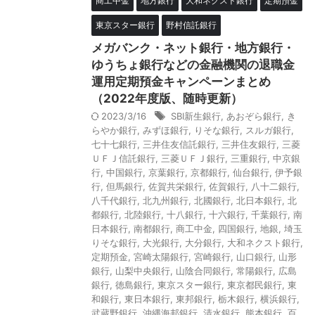
商工中金
地方銀行
大和ネクスト銀行
定期預金
東京スター銀行
野村信託銀行
メガバンク・ネット銀行・地方銀行・
ゆうちょ銀行などの金融機関の退職金
運用定期預金キャンペーンまとめ
（2022年度版、随時更新）
2023/3/16
SBI新生銀行
,
あおぞら銀行
,
き
らやか銀行
,
みずほ銀行
,
りそな銀行
,
スルガ銀行
,
七十七銀行
,
三井住友信託銀行
,
三井住友銀行
,
三菱
ＵＦＪ信託銀行
,
三菱ＵＦＪ銀行
,
三重銀行
,
中京銀
行
,
中国銀行
,
京葉銀行
,
京都銀行
,
仙台銀行
,
伊予銀
行
,
但馬銀行
,
佐賀共栄銀行
,
佐賀銀行
,
八十二銀行
,
八千代銀行
,
北九州銀行
,
北國銀行
,
北日本銀行
,
北
都銀行
,
北陸銀行
,
十八銀行
,
十六銀行
,
千葉銀行
,
南
日本銀行
,
南都銀行
,
商工中金
,
四国銀行
,
地銀
,
埼玉
りそな銀行
,
大光銀行
,
大分銀行
,
大和ネクスト銀行
,
定期預金
,
宮崎太陽銀行
,
宮崎銀行
,
山口銀行
,
山形
銀行
,
山梨中央銀行
,
山陰合同銀行
,
常陽銀行
,
広島
銀行
,
徳島銀行
,
東京スター銀行
,
東京都民銀行
,
東
和銀行
,
東日本銀行
,
東邦銀行
,
栃木銀行
,
横浜銀行
,
武蔵野銀行
,
沖縄海邦銀行
,
清水銀行
,
熊本銀行
,
百