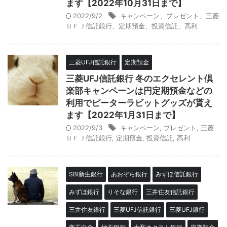
ます【2022年10月31日まで】
2022/9/2
キャンペーン、プレゼント、三菱
ＵＦＪ信託銀行、定期預金、投資信託、高利
三菱UFJ信託銀行
定期預金
三菱UFJ信託銀行 冬のエクセレント倶
楽部キャンペーンは円定期預金などの
利用でピーターラビットグッズが貰え
ます【2022年1月31日まで】
2022/9/3
キャンペーン
,
プレゼント
,
三菱
ＵＦＪ信託銀行
,
定期預金
,
投資信託
,
高利
SBI新生銀行
あおぞら銀行
みずほ信託銀行
みずほ銀行
りそな銀行
三井住友信託銀行
三井住友銀行
三菱UFJ信託銀行
三菱UFJ銀行