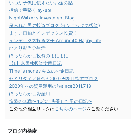
いつか子供に伝えたいお金の話
投信で手堅くlay-up!
NightWalker's Investment Blog
吊られた男の投資ブログ (インデックス投資)
ますい画伯とインデックス投資？
インデックス投資女子 Around40 Happy Life
ひとり配当金生活
ほったらかし投資のまにまに
【L】米国株投資実践日記
Time is money キムのお金日記
セミリタイア資金3000万円を目指すブログ
2020年への資産運用の旅since2011.7.18
ほったらかし資産用
進撃の無職〜40代で失業した男の日記〜
この他の相互リンクは
こちらのページ
をご覧ください
ブログ内検索