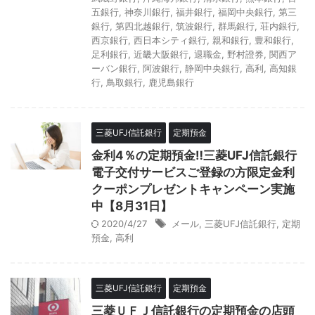
五銀行
,
神奈川銀行
,
福井銀行
,
福岡中央銀行
,
第三
銀行
,
第四北越銀行
,
筑波銀行
,
群馬銀行
,
荘内銀行
,
西京銀行
,
西日本シティ銀行
,
親和銀行
,
豊和銀行
,
足利銀行
,
近畿大阪銀行
,
退職金
,
野村證券
,
関西ア
ーバン銀行
,
阿波銀行
,
静岡中央銀行
,
高利
,
高知銀
行
,
鳥取銀行
,
鹿児島銀行
三菱UFJ信託銀行
定期預金
金利4％の定期預金‼三菱UFJ信託銀行
電子交付サービスご登録の方限定金利
クーポンプレゼントキャンペーン実施
中【8月31日】
2020/4/27
メール
,
三菱UFJ信託銀行
,
定期
預金
,
高利
三菱UFJ信託銀行
定期預金
三菱ＵＦＪ信託銀行の定期預金の店頭