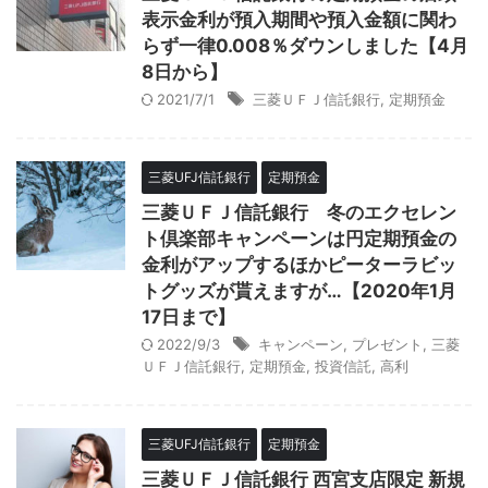
表示金利が預入期間や預入金額に関わ
らず一律0.008％ダウンしました【4月
8日から】
2021/7/1
三菱ＵＦＪ信託銀行
,
定期預金
三菱UFJ信託銀行
定期預金
三菱ＵＦＪ信託銀行 冬のエクセレン
ト倶楽部キャンペーンは円定期預金の
金利がアップするほかピーターラビッ
トグッズが貰えますが…【2020年1月
17日まで】
2022/9/3
キャンペーン
,
プレゼント
,
三菱
ＵＦＪ信託銀行
,
定期預金
,
投資信託
,
高利
三菱UFJ信託銀行
定期預金
三菱ＵＦＪ信託銀行 西宮支店限定 新規