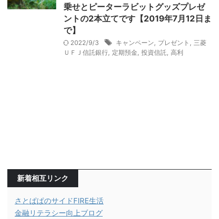
乗せとピーターラビットグッズプレゼ
ントの2本立てです【2019年7月12日ま
で】
2022/9/3
キャンペーン
,
プレゼント
,
三菱
ＵＦＪ信託銀行
,
定期預金
,
投資信託
,
高利
新着相互リンク
さとぱぱのサイドFIRE生活
金融リテラシー向上ブログ