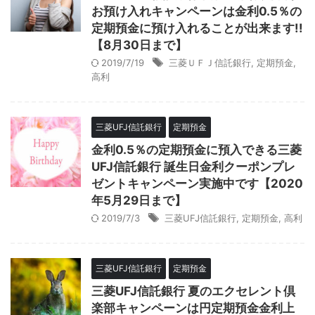
お預け入れキャンペーンは金利0.5％の
定期預金に預け入れることが出来ます!!
【8月30日まで】
2019/7/19
三菱ＵＦＪ信託銀行
,
定期預金
,
高利
三菱UFJ信託銀行
定期預金
金利0.5％の定期預金に預入できる三菱
UFJ信託銀行 誕生日金利クーポンプレ
ゼントキャンペーン実施中です【2020
年5月29日まで】
2019/7/3
三菱UFJ信託銀行
,
定期預金
,
高利
三菱UFJ信託銀行
定期預金
三菱UFJ信託銀行 夏のエクセレント倶
楽部キャンペーンは円定期預金金利上