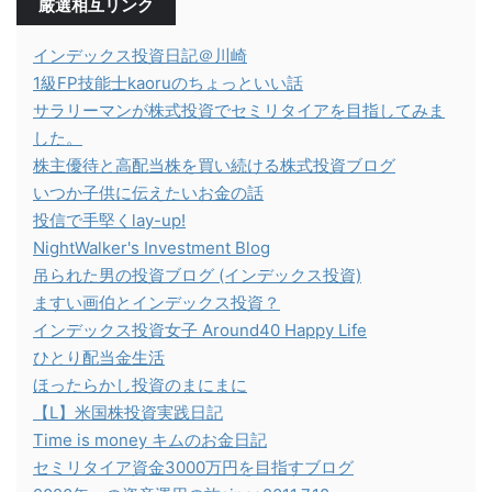
厳選相互リンク
インデックス投資日記＠川崎
1級FP技能士kaoruのちょっといい話
サラリーマンが株式投資でセミリタイアを目指してみま
した。
株主優待と高配当株を買い続ける株式投資ブログ
いつか子供に伝えたいお金の話
投信で手堅くlay-up!
NightWalker's Investment Blog
吊られた男の投資ブログ (インデックス投資)
ますい画伯とインデックス投資？
インデックス投資女子 Around40 Happy Life
ひとり配当金生活
ほったらかし投資のまにまに
【L】米国株投資実践日記
Time is money キムのお金日記
セミリタイア資金3000万円を目指すブログ