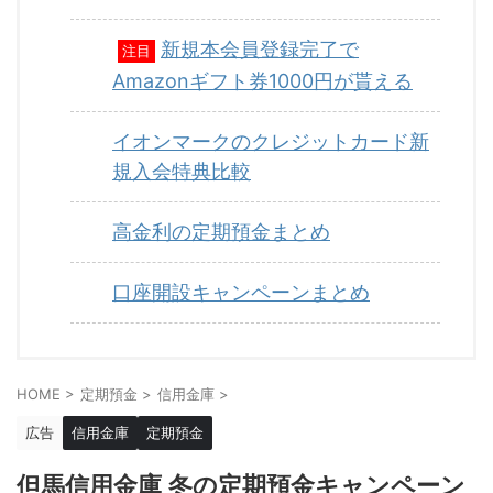
新規本会員登録完了で
注目
Amazonギフト券1000円が貰える
イオンマークのクレジットカード新
規入会特典比較
高金利の定期預金まとめ
口座開設キャンペーンまとめ
HOME
>
定期預金
>
信用金庫
>
広告
信用金庫
定期預金
但馬信用金庫 冬の定期預金キャンペーン