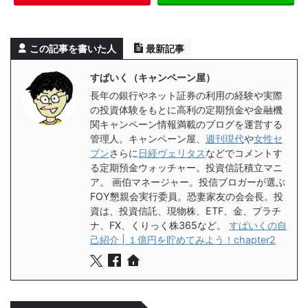
この記事を書いた人
最新記事
すぱいく（キャンペーン屋）
長年の銀行やネット証券の利用の経験や実際
の投資体験をもとに高利の定期預金や金融機
関キャンペーン情報満載のブログを運営する
管理人。キャンペーン屋、
週刊現代
や
女性セ
ブン
さらに
日経ヴェリタス
などでコメントす
る定期預金ウォッチャー。投資信託積立マニ
ア。 画伯マネージャー。投信ブロガーが選ぶ
FOY懇親会実行委員。恐妻家友の会会長。投
資は、投資信託、現物株、ETF、金、プラチ
ナ、FX、くりっく株365など。
すぱいくの自
己紹介 | １億円を貯めてみよう！chapter2