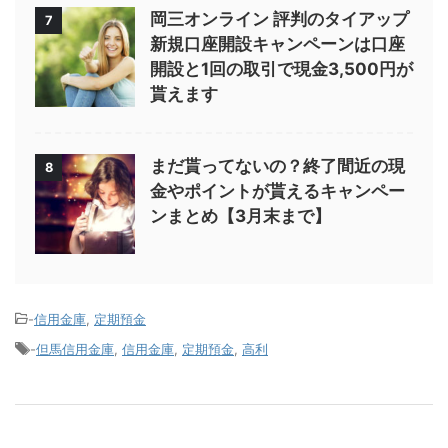
岡三オンライン 評判のタイアップ
7
新規口座開設キャンペーンは口座
開設と1回の取引で現金3,500円が
貰えます
まだ貰ってないの？終了間近の現
8
金やポイントが貰えるキャンペー
ンまとめ【3月末まで】
-
信用金庫
,
定期預金
-
但馬信用金庫
,
信用金庫
,
定期預金
,
高利