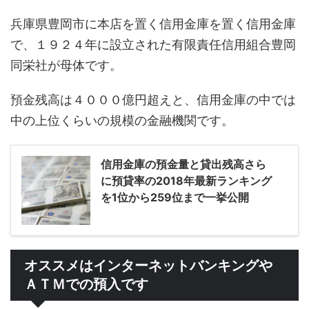
兵庫県豊岡市に本店を置く信用金庫を置く信用金庫
で、１９２４年に設立された有限責任信用組合豊岡
同栄社が母体です。
預金残高は４０００億円超えと、信用金庫の中では
中の上位くらいの規模の金融機関です。
信用金庫の預金量と貸出残高さら
に預貸率の2018年最新ランキング
を1位から259位まで一挙公開
オススメはインターネットバンキングや
ＡＴＭでの預入です