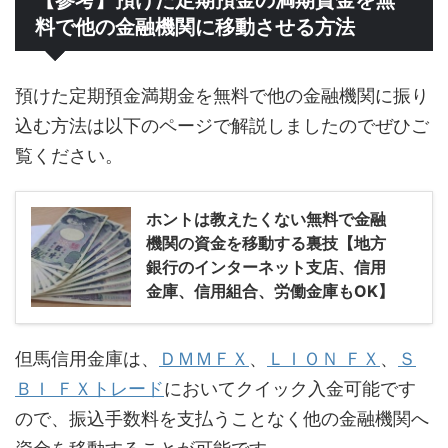
【参考】預けた定期預金の満期資金を無
料で他の金融機関に移動させる方法
預けた定期預金満期金を無料で他の金融機関に振り
込む方法は以下のページで解説しましたのでぜひご
覧ください。
ホントは教えたくない無料で金融
機関の資金を移動する裏技【地方
銀行のインターネット支店、信用
金庫、信用組合、労働金庫もOK】
但馬信用金庫は、
ＤＭＭＦＸ
、
ＬＩＯＮ ＦＸ
、
Ｓ
ＢＩ ＦＸトレード
においてクイック入金可能です
ので、振込手数料を支払うことなく他の金融機関へ