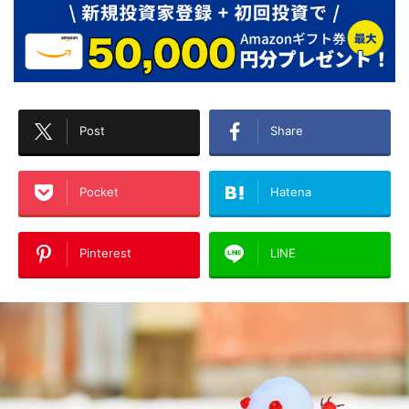
Post
Share
Pocket
Hatena
Pinterest
LINE