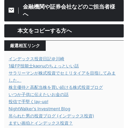
金融機関や証券会社などのご担当者様
へ
本文をコピーする方へ
厳選相互リンク
インデックス投資日記＠川崎
1級FP技能士kaoruのちょっといい話
サラリーマンが株式投資でセミリタイアを目指してみま
した。
株主優待と高配当株を買い続ける株式投資ブログ
いつか子供に伝えたいお金の話
投信で手堅くlay-up!
NightWalker's Investment Blog
吊られた男の投資ブログ (インデックス投資)
ますい画伯とインデックス投資？