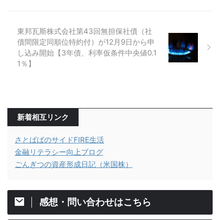
東邦瓦斯株式会社第43回無担保社債（社
債間限定同順位特約付）が12月9日から申
し込み開始【3年債、利率仮条件中央値0.1
1％】
新着相互リンク
さとぱぱのサイドFIRE生活
金融リテラシー向上ブログ
ごんぎつの資産形成日記（米国株）
感想・問い合わせはこちら