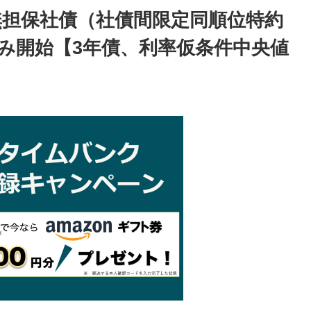
無担保社債（社債間限定同順位特約
込み開始【3年債、利率仮条件中央値