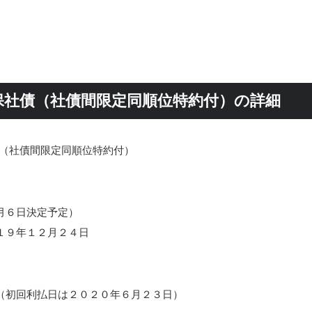
保社債（社債間限定同順位特約付）の詳細
債（社債間限定同順位特約付）
月６日決定予定）
１９年１２月２４日
（初回利払日は２０２０年６月２３日）