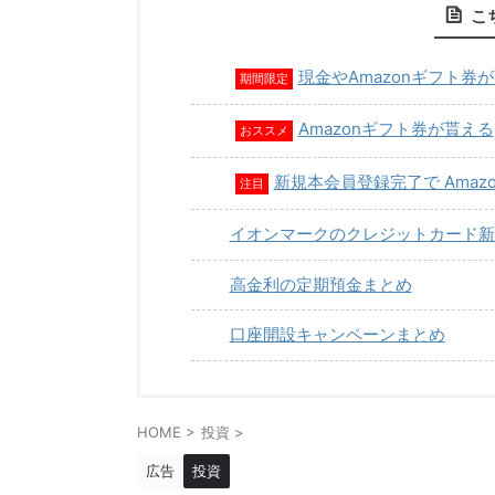
こ
現金やAmazonギフト券
期間限定
Amazonギフト券が貰える
おススメ
新規本会員登録完了で Amaz
注目
イオンマークのクレジットカード新
高金利の定期預金まとめ
口座開設キャンペーンまとめ
HOME
>
投資
>
広告
投資