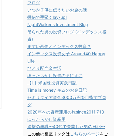
ブログ
いつか子供に伝えたいお金の話
投信で手堅くlay-up!
NightWalker's Investment Blog
吊られた男の投資ブログ (インデックス投
資)
ますい画伯とインデックス投資？
インデックス投資女子 Around40 Happy
Life
ひとり配当金生活
ほったらかし投資のまにまに
【L】米国株投資実践日記
Time is money キムのお金日記
セミリタイア資金3000万円を目指すブロ
グ
2020年への資産運用の旅since2011.7.18
ほったらかし資産用
進撃の無職〜40代で失業した男の日記〜
この他の相互リンクは
こちらのページ
をご