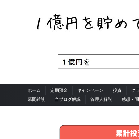
ホーム
定期預金
キャンペーン
投資
ク
幕間雑談
当ブログ解説
管理人解説
感想・問