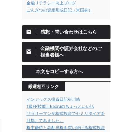
金融リテラシー向上ブログ
ごんぎつの資産形成日記（米国株）
感想・問い合わせはこちら
金融機関や証券会社などのご
担当者様へ
本文をコピーする方へ
厳選相互リンク
インデックス投資日記＠川崎
1級FP技能士kaoruのちょっといい話
サラリーマンが株式投資でセミリタイアを
目指してみました。
株主優待と高配当株を買い続ける株式投資