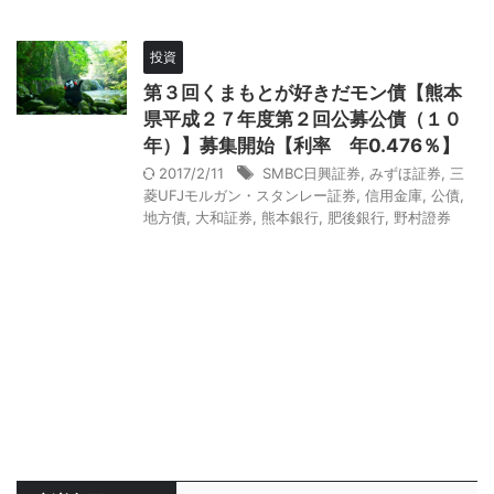
投資
第３回くまもとが好きだモン債【熊本
県平成２７年度第２回公募公債（１０
年）】募集開始【利率 年0.476％】
2017/2/11
SMBC日興証券
,
みずほ証券
,
三
菱UFJモルガン・スタンレー証券
,
信用金庫
,
公債
,
地方債
,
大和証券
,
熊本銀行
,
肥後銀行
,
野村證券