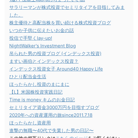
サラリーマンが株式投資でセミリタイアを目指してみま
した。
株主優待と高配当株を買い続ける株式投資ブログ
いつか子供に伝えたいお金の話
投信で手堅くlay-up!
NightWalker's Investment Blog
吊られた男の投資ブログ (インデックス投資)
ますい画伯とインデックス投資？
インデックス投資女子 Around40 Happy Life
ひとり配当金生活
ほったらかし投資のまにまに
【L】米国株投資実践日記
Time is money キムのお金日記
セミリタイア資金3000万円を目指すブログ
2020年への資産運用の旅since2011.7.18
ほったらかし資産用
進撃の無職〜40代で失業した男の日記〜