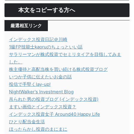
本文をコピーする方へ
厳選相互リンク
インデックス投資日記＠川崎
1級FP技能士kaoruのちょっといい話
サラリーマンが株式投資でセミリタイアを目指してみま
した。
株主優待と高配当株を買い続ける株式投資ブログ
いつか子供に伝えたいお金の話
投信で手堅くlay-up!
NightWalker's Investment Blog
吊られた男の投資ブログ (インデックス投資)
ますい画伯とインデックス投資？
インデックス投資女子 Around40 Happy Life
ひとり配当金生活
ほったらかし投資のまにまに