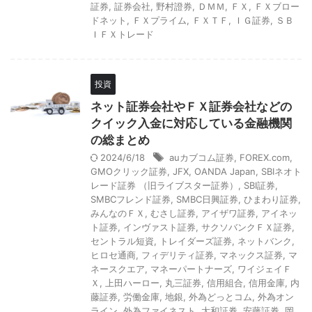
証券
,
証券会社
,
野村證券
,
ＤＭＭ
,
ＦＸ
,
ＦＸブロー
ドネット
,
ＦＸプライム
,
ＦＸＴＦ
,
ＩＧ証券
,
ＳＢ
ＩＦＸトレード
投資
ネット証券会社やＦＸ証券会社などの
クイック入金に対応している金融機関
の総まとめ
2024/6/18
auカブコム証券
,
FOREX.com
,
GMOクリック証券
,
JFX
,
OANDA Japan
,
SBIネオト
レード証券 （旧ライブスター証券）
,
SBI証券
,
SMBCフレンド証券
,
SMBC日興証券
,
ひまわり証券
,
みんなのＦＸ
,
むさし証券
,
アイザワ証券
,
アイネッ
ト証券
,
インヴァスト証券
,
サクソバンクＦＸ証券
,
セントラル短資
,
トレイダーズ証券
,
ネットバンク
,
ヒロセ通商
,
フィデリティ証券
,
マネックス証券
,
マ
ネースクエア
,
マネーパートナーズ
,
ワイジェイＦ
Ｘ
,
上田ハーロー
,
丸三証券
,
信用組合
,
信用金庫
,
内
藤証券
,
労働金庫
,
地銀
,
外為どっとコム
,
外為オン
ライン
,
外為ファイネスト
,
大和証券
,
安藤証券
,
岡