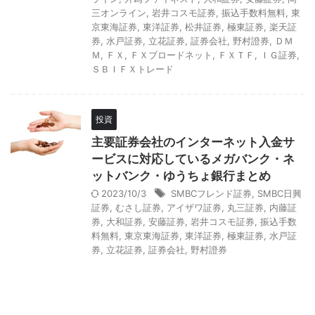
三オンライン
,
岩井コスモ証券
,
振込手数料無料
,
東
京東海証券
,
東洋証券
,
松井証券
,
極東証券
,
楽天証
券
,
水戸証券
,
立花証券
,
証券会社
,
野村證券
,
ＤＭ
Ｍ
,
ＦＸ
,
ＦＸブロードネット
,
ＦＸＴＦ
,
ＩＧ証券
,
ＳＢＩＦＸトレード
投資
主要証券会社のインターネット入金サ
ービスに対応しているメガバンク・ネ
ットバンク・ゆうちょ銀行まとめ
2023/10/3
SMBCフレンド証券
,
SMBC日興
証券
,
むさし証券
,
アイザワ証券
,
丸三証券
,
内藤証
券
,
大和証券
,
安藤証券
,
岩井コスモ証券
,
振込手数
料無料
,
東京東海証券
,
東洋証券
,
極東証券
,
水戸証
券
,
立花証券
,
証券会社
,
野村證券