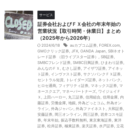
サービス
証券会社およびＦＸ会社の年末年始の
営業状況【取引時間・休業日】まとめ
（2025年から2026年）
2024/6/18
auカブコム証券
,
FOREX.com
,
GMOクリック証券
,
JFX
,
OANDA Japan
,
SBIネオト
レード証券 （旧ライブスター証券）
,
SBI証券
,
SMBCフレンド証券
,
SMBC日興証券
,
ひまわり証券
,
みんなのＦＸ
,
むさし証券
,
アイザワ証券
,
アイネッ
ト証券
,
インヴァスト証券
,
サクソバンクＦＸ証券
,
セントラル短資
,
トレイダーズ証券
,
ネットバンク
,
ヒロセ通商
,
フィデリティ証券
,
マネックス証券
,
マ
ネースクエア
,
マネーパートナーズ
,
ワイジェイＦ
Ｘ
,
上田ハーロー
,
丸三証券
,
信用組合
,
信用金庫
,
内
藤証券
,
労働金庫
,
地銀
,
外為どっとコム
,
外為オン
ライン
,
外為ジャパン
,
外為ファイネスト
,
大和証券
,
安藤証券
,
岡三オンライン
,
岡三証券
,
岩井コスモ証
券
,
年末年始
,
振込手数料無料
,
東京東海証券
,
東洋
証券
,
松井証券
,
極東証券
,
楽天証券
,
水戸証券
,
立花