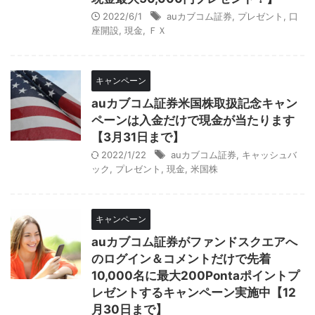
2022/6/1
auカブコム証券
,
プレゼント
,
口
座開設
,
現金
,
ＦＸ
キャンペーン
auカブコム証券米国株取扱記念キャン
ペーンは入金だけで現金が当たります
【3月31日まで】
2022/1/22
auカブコム証券
,
キャッシュバ
ック
,
プレゼント
,
現金
,
米国株
キャンペーン
auカブコム証券がファンドスクエアへ
のログイン＆コメントだけで先着
10,000名に最大200Pontaポイントプ
レゼントするキャンペーン実施中【12
月30日まで】