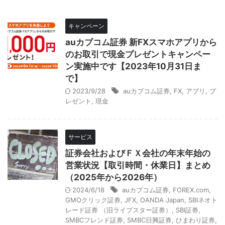
キャンペーン
auカブコム証券 新FXスマホアプリから
のお取引で現金プレゼントキャンペー
ン実施中です【2023年10月31日ま
で】
2023/9/28
auカブコム証券
,
FX
,
アプリ
,
プ
レゼント
,
現金
サービス
証券会社およびＦＸ会社の年末年始の
営業状況【取引時間・休業日】まとめ
（2025年から2026年）
2024/6/18
auカブコム証券
,
FOREX.com
,
GMOクリック証券
,
JFX
,
OANDA Japan
,
SBIネオト
レード証券 （旧ライブスター証券）
,
SBI証券
,
SMBCフレンド証券
,
SMBC日興証券
,
ひまわり証券
,