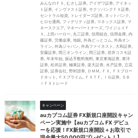
みんなのＦＸ
,
むさし証券
,
アイザワ証券
,
アイネッ
ト証券
,
インヴァスト証券
,
サクソバンクＦＸ証券
,
セントラル短資
,
トレイダーズ証券
,
ネットバンク
,
ヒロセ通商
,
フィデリティ証券
,
マネックス証券
,
マ
ネースクエア
,
マネーパートナーズ
,
ワイジェイＦ
Ｘ
,
上田ハーロー
,
丸三証券
,
信用組合
,
信用金庫
,
内
藤証券
,
労働金庫
,
地銀
,
外為どっとコム
,
外為オン
ライン
,
外為ジャパン
,
外為ファイネスト
,
大和証券
,
安藤証券
,
岡三オンライン
,
岡三証券
,
岩井コスモ証
券
,
年末年始
,
振込手数料無料
,
東京東海証券
,
東洋
証券
,
松井証券
,
極東証券
,
楽天証券
,
水戸証券
,
立花
証券
,
証券会社
,
野村證券
,
ＤＭＭ
,
ＦＸ
,
ＦＸブロー
ドネット
,
ＦＸプライム
,
ＦＸＴＦ
,
ＩＧ証券
,
ＳＢ
ＩＦＸトレード
キャンペーン
auカブコム証券 FX新規口座開設キャン
ペーン実施中【auカブコム FX デビュ
ーを応援！FX新規口座開設＋お取引で
現金最大50,000円プレゼント！】