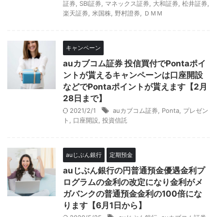
証券
,
SBI証券
,
マネックス証券
,
大和証券
,
松井証券
,
楽天証券
,
米国株
,
野村證券
,
ＤＭＭ
キャンペーン
auカブコム証券 投信買付でPontaポイ
ントが貰えるキャンペーンは口座開設
などでPontaポイントが貰えます【2月
28日まで】
2021/2/1
auカブコム証券
,
Ponta
,
プレゼン
ト
,
口座開設
,
投資信託
auじぶん銀行
定期預金
auじぶん銀行の円普通預金優遇金利プ
ログラムの金利の改定になり金利がメ
ガバンクの普通預金金利の100倍にな
ります【6月1日から】