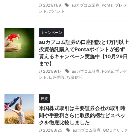
2021/11/9
auカブコム証券
,
Ponta
,
プレゼ
ント
,
ポイント
キャンペーン
auカブコム証券の口座開設と1万円以上
投資信託購入でPontaポイントが必ず
貰えるキャンペーン実施中【10月29日
まで】
2021/9/17
auカブコム証券
,
Ponta
,
プレゼ
ント
,
口座開設
,
投資信託
投資
米国株式取引は主要証券会社の取引時
間や手数料さらに取扱銘柄などスペッ
クを徹底比較しました
2021/3/25
auカブコム証券
,
GMOクリック