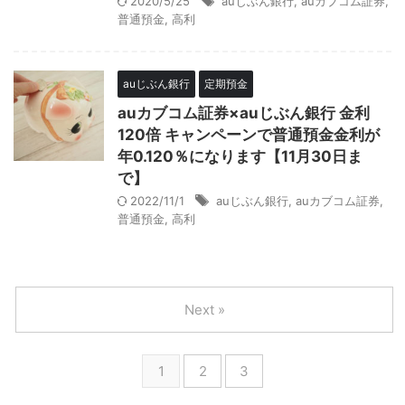
2020/5/25
auじぶん銀行
,
auカブコム証券
,
普通預金
,
高利
auじぶん銀行
定期預金
auカブコム証券×auじぶん銀行 金利
120倍 キャンペーンで普通預金金利が
年0.120％になります【11月30日ま
で】
2022/11/1
auじぶん銀行
,
auカブコム証券
,
普通預金
,
高利
Next »
1
2
3