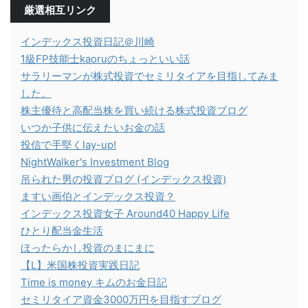
厳選相互リンク
インデックス投資日記＠川崎
1級FP技能士kaoruのちょっといい話
サラリーマンが株式投資でセミリタイアを目指してみま
した。
株主優待と高配当株を買い続ける株式投資ブログ
いつか子供に伝えたいお金の話
投信で手堅くlay-up!
NightWalker's Investment Blog
吊られた男の投資ブログ (インデックス投資)
ますい画伯とインデックス投資？
インデックス投資女子 Around40 Happy Life
ひとり配当金生活
ほったらかし投資のまにまに
【L】米国株投資実践日記
Time is money キムのお金日記
セミリタイア資金3000万円を目指すブログ