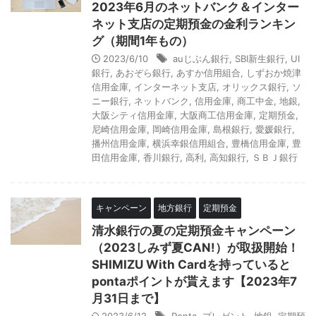
2023年6月のネットバンク＆インター
ネット支店の定期預金の金利ランキン
グ（期間1年もの）
2023/6/10
auじぶん銀行
,
SBI新生銀行
,
UI
銀行
,
あおぞら銀行
,
あすか信用組合
,
しずおか焼津
信用金庫
,
インターネット支店
,
オリックス銀行
,
ソ
ニー銀行
,
ネットバンク
,
信用金庫
,
商工中金
,
地銀
,
大阪シティ信用金庫
,
大阪商工信用金庫
,
定期預金
,
尼崎信用金庫
,
岡崎信用金庫
,
島根銀行
,
愛媛銀行
,
播州信用金庫
,
横浜幸銀信用組合
,
豊橋信用金庫
,
豊
田信用金庫
,
香川銀行
,
高利
,
高知銀行
,
ＳＢＪ銀行
キャンペーン
地方銀行
定期預金
清水銀行の夏の定期預金キャンペーン
（2023しみず夏CAN!）が取扱開始！
SHIMIZU With Cardを持っていると
pontaポイントが貰えます【2023年7
月31日まで】