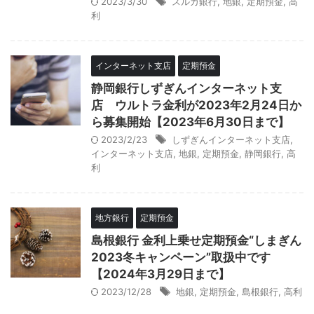
2023/3/30
スルガ銀行
,
地銀
,
定期預金
,
高
利
インターネット支店
定期預金
静岡銀行しずぎんインターネット支
店 ウルトラ金利が2023年2月24日か
ら募集開始【2023年6月30日まで】
2023/2/23
しずぎんインターネット支店
,
インターネット支店
,
地銀
,
定期預金
,
静岡銀行
,
高
利
地方銀行
定期預金
島根銀行 金利上乗せ定期預金“しまぎん
2023冬キャンペーン”取扱中です
【2024年3月29日まで】
2023/12/28
地銀
,
定期預金
,
島根銀行
,
高利