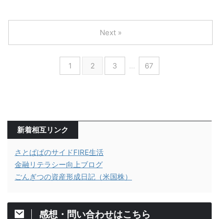
Next »
1
2
3
…
67
新着相互リンク
さとぱぱのサイドFIRE生活
金融リテラシー向上ブログ
ごんぎつの資産形成日記（米国株）
感想・問い合わせはこちら