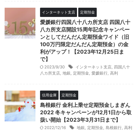
インターネット支店
定期預金
愛媛銀行四国八十八カ所支店 四国八十
八カ所支店開設15周年記念キャンペー
ンとしてだんだん定期預金ワイド（旧
100万円限定だんだん定期預金）の金
利がアップ！【2023年12月25日ま
で】
2023/9/30
インターネット支店
,
四国八十
八カ所支店
,
地銀
,
定期預金
,
愛媛銀行
,
高利
信用金庫
定期預金
島根銀行 金利上乗せ定期預金しまぎん
2022 冬キャンペーンが12月1日から取
扱い開始【2023年3月31日まで】
2022/12/16
地銀
,
定期預金
,
島根銀行
,
高利