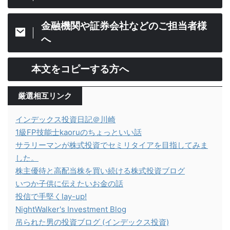
金融機関や証券会社などのご担当者様
へ
本文をコピーする方へ
厳選相互リンク
インデックス投資日記＠川崎
1級FP技能士kaoruのちょっといい話
サラリーマンが株式投資でセミリタイアを目指してみま
した。
株主優待と高配当株を買い続ける株式投資ブログ
いつか子供に伝えたいお金の話
投信で手堅くlay-up!
NightWalker's Investment Blog
吊られた男の投資ブログ (インデックス投資)