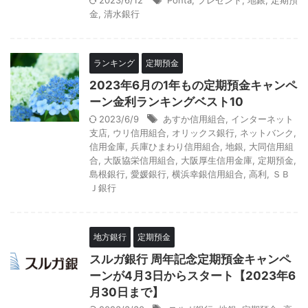
2023/6/12
Ponta
,
プレゼント
,
地銀
,
定期預
金
,
清水銀行
ランキング
定期預金
2023年6月の1年もの定期預金キャンペ
ーン金利ランキングベスト10
2023/6/9
あすか信用組合
,
インターネット
支店
,
ウリ信用組合
,
オリックス銀行
,
ネットバンク
,
信用金庫
,
兵庫ひまわり信用組合
,
地銀
,
大同信用組
合
,
大阪協栄信用組合
,
大阪厚生信用金庫
,
定期預金
,
島根銀行
,
愛媛銀行
,
横浜幸銀信用組合
,
高利
,
ＳＢ
Ｊ銀行
地方銀行
定期預金
スルガ銀行 周年記念定期預金キャンペ
ーンが4月3日からスタート【2023年6
月30日まで】