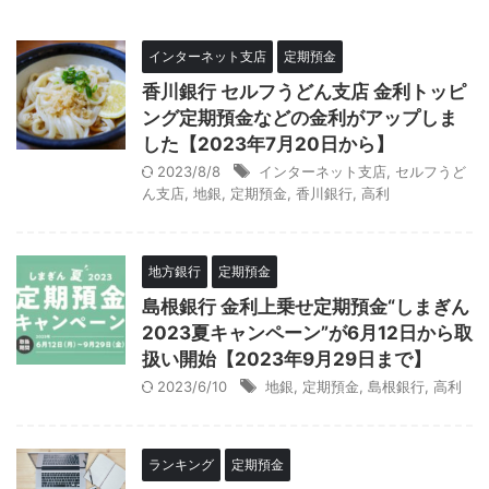
インターネット支店
定期預金
香川銀行 セルフうどん支店 金利トッピ
ング定期預金などの金利がアップしま
した【2023年7月20日から】
2023/8/8
インターネット支店
,
セルフうど
ん支店
,
地銀
,
定期預金
,
香川銀行
,
高利
地方銀行
定期預金
島根銀行 金利上乗せ定期預金“しまぎん
2023夏キャンペーン”が6月12日から取
扱い開始【2023年9月29日まで】
2023/6/10
地銀
,
定期預金
,
島根銀行
,
高利
ランキング
定期預金