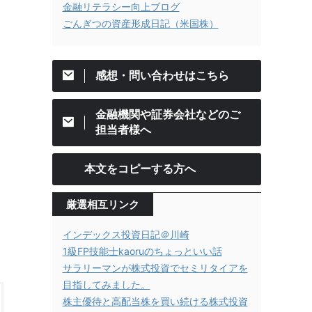
金融リテラシー向上ブログ
ごんぎつの資産形成日記（米国株）
感想・問い合わせはこちら
金融機関や証券会社などのご
担当者様へ
本文をコピーする方へ
厳選相互リンク
インデックス投資日記＠川崎
1級FP技能士kaoruのちょっといい話
サラリーマンが株式投資でセミリタイアを
目指してみました。
株主優待と高配当株を買い続ける株式投資