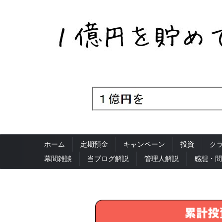
ホーム
定期預金
キャンペーン
投資
ク
幕間雑談
当ブログ解説
管理人解説
感想・問