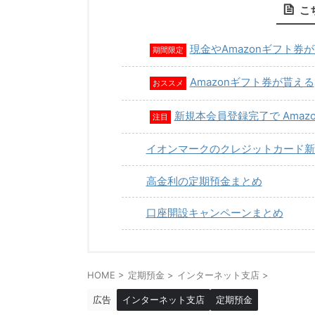
こ
現金やAmazonギフト券
期間限定
Amazonギフト券が貰える
おススメ
新規本会員登録完了で Amaz
注目
イオンマークのクレジットカード新
高金利の定期預金まとめ
口座開設キャンペーンまとめ
HOME
>
定期預金
>
インターネット支店
>
広告
インターネット支店
定期預金