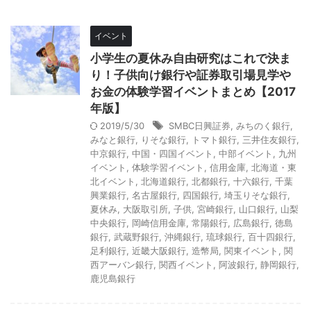
イベント
小学生の夏休み自由研究はこれで決ま
り！子供向け銀行や証券取引場見学や
お金の体験学習イベントまとめ【2017
年版】
2019/5/30
SMBC日興証券
,
みちのく銀行
,
みなと銀行
,
りそな銀行
,
トマト銀行
,
三井住友銀行
,
中京銀行
,
中国・四国イベント
,
中部イベント
,
九州
イベント
,
体験学習イベント
,
信用金庫
,
北海道・東
北イベント
,
北海道銀行
,
北都銀行
,
十六銀行
,
千葉
興業銀行
,
名古屋銀行
,
四国銀行
,
埼玉りそな銀行
,
夏休み
,
大阪取引所
,
子供
,
宮崎銀行
,
山口銀行
,
山梨
中央銀行
,
岡崎信用金庫
,
常陽銀行
,
広島銀行
,
徳島
銀行
,
武蔵野銀行
,
沖縄銀行
,
琉球銀行
,
百十四銀行
,
足利銀行
,
近畿大阪銀行
,
造幣局
,
関東イベント
,
関
西アーバン銀行
,
関西イベント
,
阿波銀行
,
静岡銀行
,
鹿児島銀行