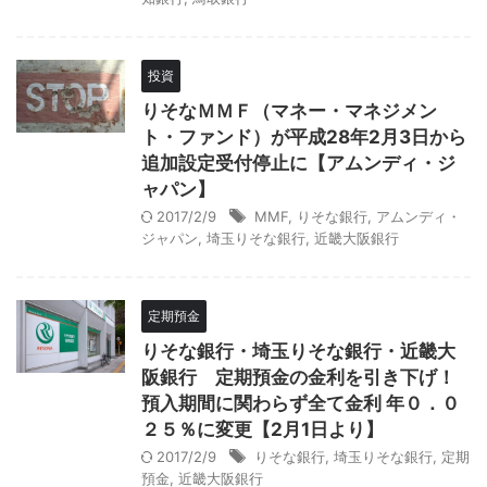
投資
りそなＭＭＦ（マネー・マネジメン
ト・ファンド）が平成28年2月3日から
追加設定受付停止に【アムンディ・ジ
ャパン】
2017/2/9
MMF
,
りそな銀行
,
アムンディ・
ジャパン
,
埼玉りそな銀行
,
近畿大阪銀行
定期預金
りそな銀行・埼玉りそな銀行・近畿大
阪銀行 定期預金の金利を引き下げ！
預入期間に関わらず全て金利 年０．０
２５％に変更【2月1日より】
2017/2/9
りそな銀行
,
埼玉りそな銀行
,
定期
預金
,
近畿大阪銀行