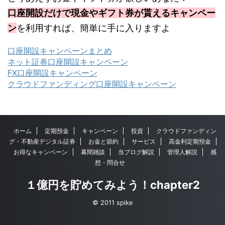
口座開設だけで現金やギフト券が貰えるキャンペー
ン
を利用すれば、簡単に手に入りますよ
口座開設キャンペーンまとめ
ネット証券口座開設キャンペーン
FX口座開設キャンペーン
クラウドファンディング口座開設キャンペーン
ホーム
定期預金
キャンペーン
投資
クラウドファンディン
グ・不動産デジタル証券
お金と節約
サービス
高金利定期預金
お得なキャンペーン
幕間雑談
当ブログ解説
管理人解説
感
想・問合せ
１億円を貯めてみよう！chapter2
© 2011 spike