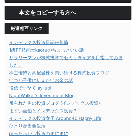
本文をコピーする方へ
厳選相互リンク
インデックス投資日記＠川崎
1級FP技能士kaoruのちょっといい話
サラリーマンが株式投資でセミリタイアを目指してみま
した。
株主優待と高配当株を買い続ける株式投資ブログ
いつか子供に伝えたいお金の話
投信で手堅くlay-up!
NightWalker's Investment Blog
吊られた男の投資ブログ (インデックス投資)
ますい画伯とインデックス投資？
インデックス投資女子 Around40 Happy Life
ひとり配当金生活
ほったらかし投資のまにまに