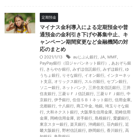
定期預金
マイナス金利導入による定期預金や普
通預金の金利引き下げや募集中止、キ
ャンペーン期間変更など金融機関の対
応のまとめ
2021/1/13
auじぶん銀行
,
JA
,
MMF
,
PayPay銀行（旧ジャパンネット銀行）
,
あおぞら銀
行
,
きらやか銀行
,
みずほ信託銀行
,
みずほ銀行
,
ゆ
うちょ銀行
,
りそな銀行
,
イオン銀行
,
インターネッ
ト支店
,
オリックス銀行
,
スルガ銀行
,
セブン銀行
,
ソニー銀行
,
ネットバンク
,
三井住友信託銀行
,
三井
住友銀行
,
三菱ＵＦＪ信託銀行
,
三菱ＵＦＪ銀行
,
中
京銀行
,
伊予銀行
,
住信ＳＢＩネット銀行
,
信用金庫
,
北都銀行
,
十八銀行
,
商工中金
,
地銀
,
埼玉りそな銀
行
,
大和ネクスト銀行
,
大阪厚生信用金庫
,
尼崎信用
金庫
,
岡崎信用金庫
,
岩手銀行
,
島根銀行
,
愛媛銀行
,
東京スター銀行
,
楽天銀行
,
沖縄銀行
,
荘内銀行
,
近
畿大阪銀行
,
野村信託銀行
,
静岡銀行
,
香川銀行
,
高
知銀行
,
鳥取銀行