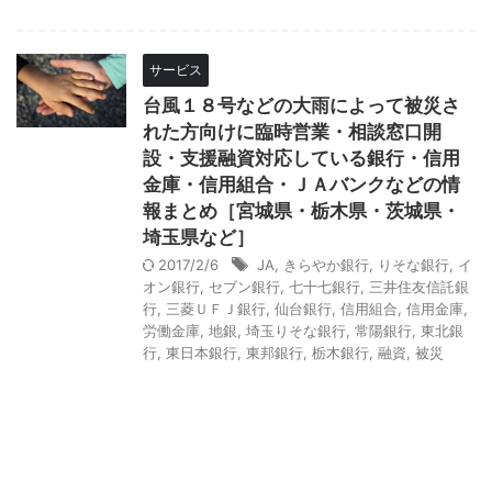
サービス
台風１８号などの大雨によって被災さ
れた方向けに臨時営業・相談窓口開
設・支援融資対応している銀行・信用
金庫・信用組合・ＪＡバンクなどの情
報まとめ［宮城県・栃木県・茨城県・
埼玉県など］
2017/2/6
JA
,
きらやか銀行
,
りそな銀行
,
イ
オン銀行
,
セブン銀行
,
七十七銀行
,
三井住友信託銀
行
,
三菱ＵＦＪ銀行
,
仙台銀行
,
信用組合
,
信用金庫
,
労働金庫
,
地銀
,
埼玉りそな銀行
,
常陽銀行
,
東北銀
行
,
東日本銀行
,
東邦銀行
,
栃木銀行
,
融資
,
被災