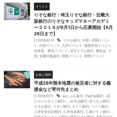
イベント
りそな銀行・埼玉りそな銀行・近畿大
阪銀行のりそなキッズマネーアカデミ
ー２０１６が6月1日から応募開始【6月
26日まで】
2019/6/14
りそな銀行
,
中国・四国イベン
ト
,
中部イベント
,
九州イベント
,
体験学習イベント
,
北海道・東北イベント
,
埼玉りそな銀行
,
夏休み
,
子
供
,
近畿大阪銀行
,
関東イベント
,
関西イベント
お金と節約
平成28年熊本地震の被災者に対する義
援金など寄付先まとめ
2018/9/11
auじぶん銀行
,
PayPay銀行（旧
ジャパンネット銀行）
,
みずほ銀行
,
ゆうちょ銀行
,
りそな銀行
,
イオン銀行
,
セブン銀行
,
ソニー銀行
,
三井住友信託銀行
,
三井住友銀行
,
三菱ＵＦＪ銀行
,
住信ＳＢＩネット銀行
,
埼玉りそな銀行
,
大和ネクス