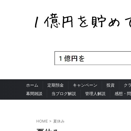
ホーム
定期預金
キャンペーン
投資
ク
幕間雑談
当ブログ解説
管理人解説
感想・問
HOME
>
夏休み