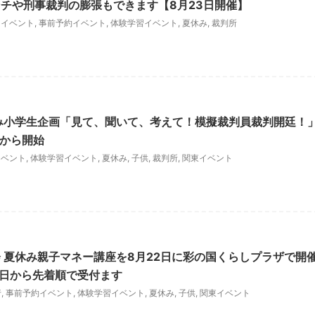
チや刑事裁判の膨張もできます【8月23日開催】
国イベント
,
事前予約イベント
,
体験学習イベント
,
夏休み
,
裁判所
み小学生企画「見て、聞いて、考えて！模擬裁判員裁判開廷！
日から開始
イベント
,
体験学習イベント
,
夏休み
,
子供
,
裁判所
,
関東イベント
 夏休み親子マネー講座を8月22日に彩の国くらしプラザで開
6日から先着順で受付ます
行
,
事前予約イベント
,
体験学習イベント
,
夏休み
,
子供
,
関東イベント