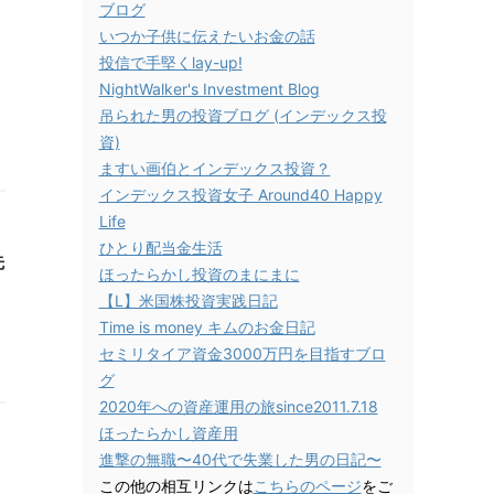
ブログ
いつか子供に伝えたいお金の話
投信で手堅くlay-up!
NightWalker's Investment Blog
吊られた男の投資ブログ (インデックス投
資)
ますい画伯とインデックス投資？
インデックス投資女子 Around40 Happy
Life
ひとり配当金生活
先
ほったらかし投資のまにまに
【L】米国株投資実践日記
Time is money キムのお金日記
セミリタイア資金3000万円を目指すブロ
グ
2020年への資産運用の旅since2011.7.18
ほったらかし資産用
進撃の無職〜40代で失業した男の日記〜
この他の相互リンクは
こちらのページ
をご