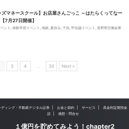
ッズマネースクール】お店屋さんごっこ ～はたらくってなー
【7月27日開催】
イベント
,
体験学習イベント
,
地銀
,
夏休み
,
子供
,
甲信越イベント
,
長野県労働金庫
2
3
4
…
30
Next »
ンディング・不動産デジタル証券
お金と節約
サービス
高金利定期預金
説
感想・問合せ
１億円を貯めてみよう！chapter2