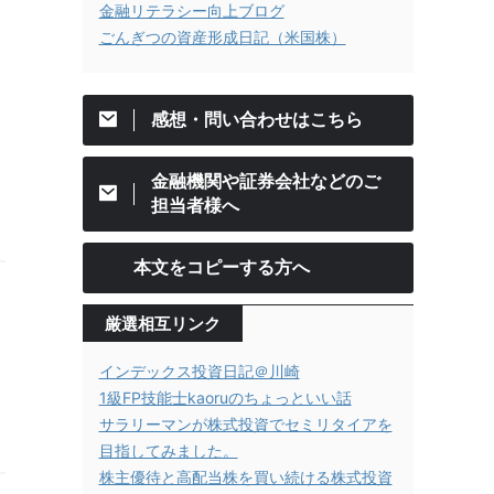
金融リテラシー向上ブログ
ごんぎつの資産形成日記（米国株）
感想・問い合わせはこちら
金融機関や証券会社などのご
担当者様へ
本文をコピーする方へ
厳選相互リンク
インデックス投資日記＠川崎
1級FP技能士kaoruのちょっといい話
サラリーマンが株式投資でセミリタイアを
目指してみました。
株主優待と高配当株を買い続ける株式投資