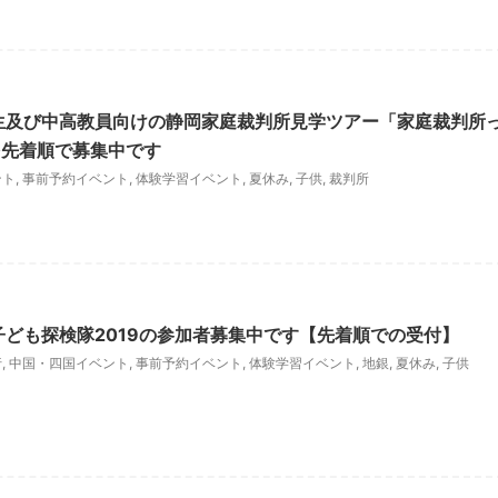
生及び中高教員向けの静岡家庭裁判所見学ツアー「家庭裁判所
を先着順で募集中です
ント
,
事前予約イベント
,
体験学習イベント
,
夏休み
,
子供
,
裁判所
子ども探検隊2019の参加者募集中です【先着順での受付】
行
,
中国・四国イベント
,
事前予約イベント
,
体験学習イベント
,
地銀
,
夏休み
,
子供