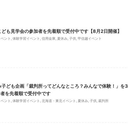
こども見学会の参加者を先着順で受付中です【8月2日開催】
イベント
,
体験学習イベント
,
信用金庫
,
夏休み
,
子供
,
甲信越イベント
み子ども企画「裁判所ってどんなところ？みんなで体験！」を3
加者を先着順で受付中です
イベント
,
体験学習イベント
,
北海道・東北イベント
,
夏休み
,
子供
,
裁判所