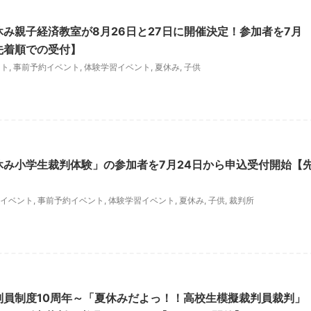
休み親子経済教室が8月26日と27日に開催決定！参加者を7月
先着順での受付】
ント
,
事前予約イベント
,
体験学習イベント
,
夏休み
,
子供
休み小学生裁判体験」の参加者を7月24日から申込受付開始【
イベント
,
事前予約イベント
,
体験学習イベント
,
夏休み
,
子供
,
裁判所
判員制度10周年～「夏休みだよっ！！高校生模擬裁判員裁判」