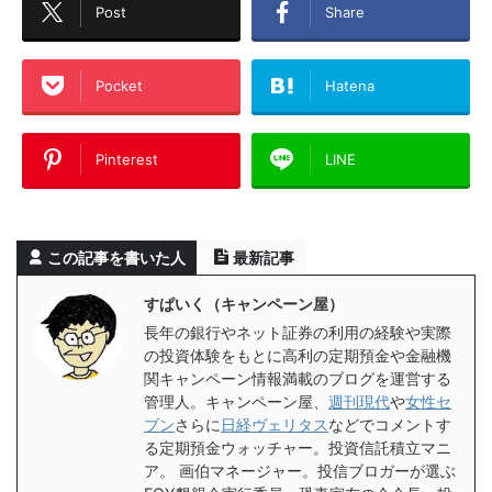
Post
Share
Pocket
Hatena
Pinterest
LINE
この記事を書いた人
最新記事
すぱいく（キャンペーン屋）
長年の銀行やネット証券の利用の経験や実際
の投資体験をもとに高利の定期預金や金融機
関キャンペーン情報満載のブログを運営する
管理人。キャンペーン屋、
週刊現代
や
女性セ
ブン
さらに
日経ヴェリタス
などでコメントす
る定期預金ウォッチャー。投資信託積立マニ
ア。 画伯マネージャー。投信ブロガーが選ぶ