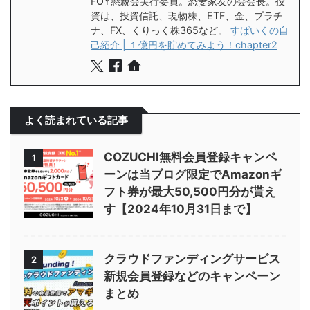
FOY懇親会実行委員。恐妻家友の会会長。投
資は、投資信託、現物株、ETF、金、プラチ
ナ、FX、くりっく株365など。
すぱいくの自
己紹介 | １億円を貯めてみよう！chapter2
よく読まれている記事
COZUCHI無料会員登録キャンペ
1
ーンは当ブログ限定でAmazonギ
フト券が最大50,500円分が貰え
す【2024年10月31日まで】
クラウドファンディングサービス
2
新規会員登録などのキャンペーン
まとめ