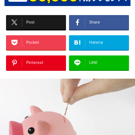
Post
Share
Pocket
Hatena
Pinterest
LINE